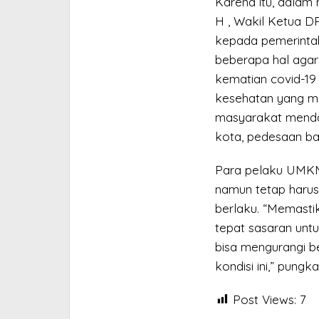
Karena itu, dalam
H , Wakil Ketua 
kepada pemerintah
beberapa hal agar 
kematian covid-19
kesehatan yang me
masyarakat menda
kota, pedesaan b
Para pelaku UMKM 
namun tetap haru
berlaku. “Memasti
tepat sasaran unt
bisa mengurangi b
kondisi ini,” pungk
Post Views:
7