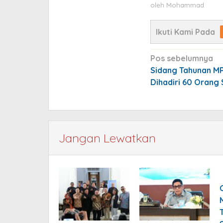
oleh
Mohammad
Ikuti Kami Pada
Navigasi
Pos sebelumnya
pos
Sidang Tahunan MP
Dihadiri 60 Orang 
Jangan Lewatkan