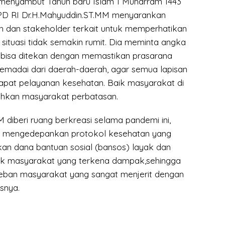
 menyambut Tahun baru Islam 1 Muharram 1443
DPD RI Dr.H.Mahyuddin.ST.MM menyarankan
 dan stakeholder terkait untuk memperhatikan
situasi tidak semakin rumit. Dia meminta angka
 bisa ditekan dengan memastikan prasarana
madai dari daerah-daerah, agar semua lapisan
pat pelayanan kesehatan. Baik masyarakat di
ahkan masyarakat perbatasan.
diberi ruang berkreasi selama pandemi ini,
s mengedepankan protokol kesehatan yang
kan dana bantuan sosial (bansos) layak dan
uk masyarakat yang terkena dampak,sehingga
eban masyarakat yang sangat menjerit dengan
asnya.