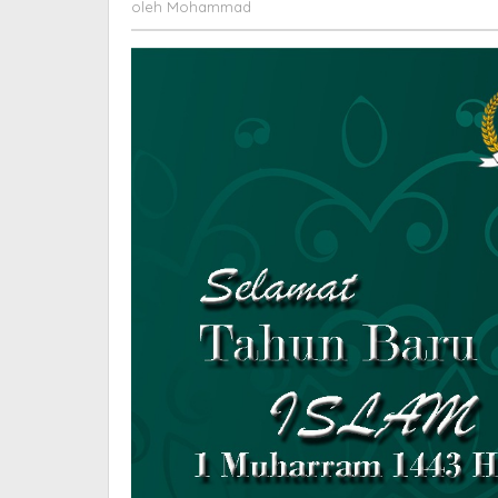
Pelayanan
Mohammad
oleh
Mohammad
Kesehatan
yang
Baik