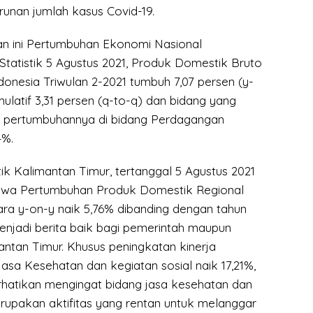
nan jumlah kasus Covid-19.
lan ini Pertumbuhan Ekonomi Nasional
Statistik 5 Agustus 2021, Produk Domestik Bruto
onesia Triwulan 2-2021 tumbuh 7,07 persen (y-
ulatif 3,31 persen (q-to-q) dan bidang yang
ka pertumbuhannya di bidang Perdagangan
4%.
tik Kalimantan Timur, tertanggal 5 Agustus 2021
hwa Pertumbuhan Produk Domestik Regional
ra y-on-y naik 5,76% dibanding dengan tahun
i menjadi berita baik bagi pemerintah maupun
ntan Timur. Khusus peningkatan kinerja
asa Kesehatan dan kegiatan sosial naik 17,21%,
erhatikan mengingat bidang jasa kesehatan dan
erupakan aktifitas yang rentan untuk melanggar