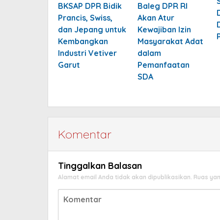
BKSAP DPR Bidik
Baleg DPR RI
Prancis, Swiss,
Akan Atur
dan Jepang untuk
Kewajiban Izin
Kembangkan
Masyarakat Adat
Industri Vetiver
dalam
Garut
Pemanfaatan
SDA
Komentar
Tinggalkan Balasan
Alamat email Anda tidak akan dipublikasikan.
Ruas yan