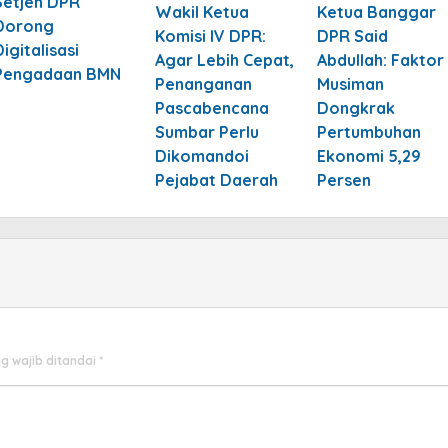
Setjen DPR
Wakil Ketua
Ketua Banggar
Dorong
Komisi IV DPR:
DPR Said
Digitalisasi
Agar Lebih Cepat,
Abdullah: Faktor
Pengadaan BMN
Penanganan
Musiman
Pascabencana
Dongkrak
Sumbar Perlu
Pertumbuhan
Dikomandoi
Ekonomi 5,29
Pejabat Daerah
Persen
g wajib ditandai
*