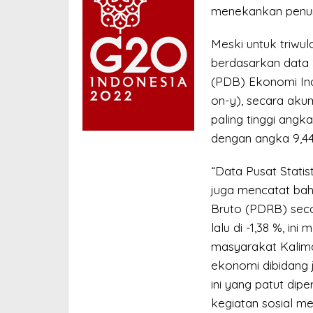
menekankan penuru
Meski untuk triwu
berdasarkan data 
(PDB) Ekonomi Ind
on-y), secara akum
paling tinggi ang
dengan angka 9,4
“Data Pusat Statis
juga mencatat ba
Bruto (PDRB) seca
lalu di -1,38 %, in
masyarakat Kalima
ekonomi dibidang j
ini yang patut dip
kegiatan sosial m