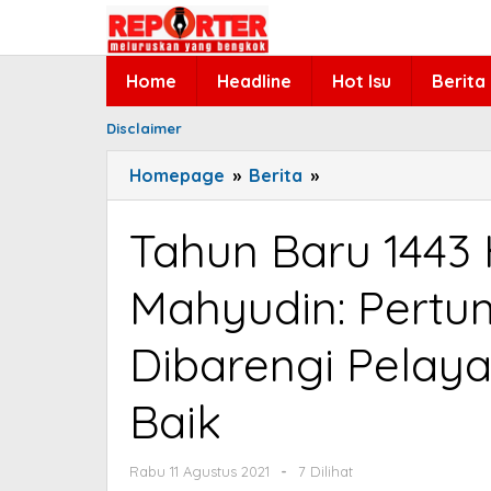
Lewati
ke
konten
Home
Headline
Hot Isu
Berita
Disclaimer
Homepage
»
Berita
»
Tahun
Baru
1443
Tahun Baru 1443
H,
Waka
Mahyudin: Pert
DPD
RI
Dibarengi Pelay
Mahyudin:
Pertumbuhan
Baik
Ekonomi
Harus
Dibarengi
Rabu 11 Agustus 2021
oleh
-
7 Dilihat