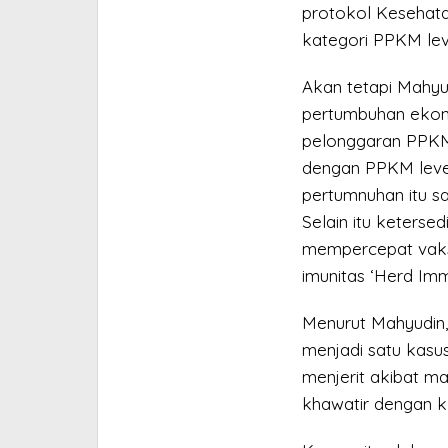
protokol Kesehata
kategori PPKM leve
Akan tetapi Mahyu
pertumbuhan ekono
pelonggaran PPKM,
dengan PPKM level
pertumnuhan itu sa
Selain itu keterse
mempercepat vaks
imunitas ‘Herd Imm
Menurut Mahyudin,
menjadi satu kasu
menjerit akibat m
khawatir dengan kon