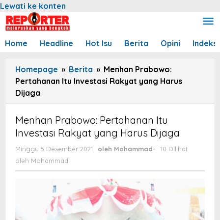
Lewati ke konten
Home
Headline
Hot Isu
Berita
Opini
Indeks
Homepage
»
Berita
»
Menhan Prabowo:
Pertahanan Itu Investasi Rakyat yang Harus
Dijaga
Menhan Prabowo: Pertahanan Itu
Investasi Rakyat yang Harus Dijaga
Minggu 5 Desember 2021
oleh
Mohammad
-
10 Dilihat
oleh
Mohammad