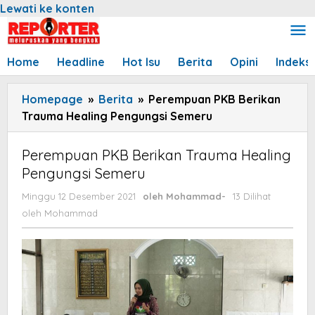
Lewati ke konten
Home
Headline
Hot Isu
Berita
Opini
Indeks
Homepage
»
Berita
»
Perempuan PKB Berikan
Trauma Healing Pengungsi Semeru
Perempuan PKB Berikan Trauma Healing
Pengungsi Semeru
Minggu 12 Desember 2021
oleh
Mohammad
-
13 Dilihat
oleh
Mohammad