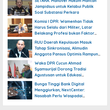
SETARA: Manuver Hukum Mantan
Jampidsus untuk Kelabui Publik
Soal Substansi Perkara
Komisi I DPR: Wamenhan Tidak
Harus Selalu dari Militer, Latar
Belakang Profesi bukan Faktor
Utama
RUU Daerah Kepulauan Masuk
Tahap Sinkronisasi, Alimudin
Anggota Pansus Optimis Rampung
Tahun 2026
Waka DPR Cucun Ahmad
Syamsurijal Dorong Tradisi
Agustusan untuk Edukasi
Nasionalisme Gen Alpha
Bunga Tinggi Bank Digital
Menggiurkan, NextCenter:
Nasabah Perlu Waspadai
Risikonya!