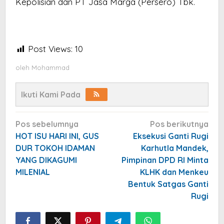
Kepolisian dan PT Jasa Marga (Persero) Tbk.
Post Views:
10
oleh
Mohammad
Ikuti Kami Pada
Navigasi
Pos sebelumnya
Pos berikutnya
pos
HOT ISU HARI INI, GUS
Eksekusi Ganti Rugi
DUR TOKOH IDAMAN
Karhutla Mandek,
YANG DIKAGUMI
Pimpinan DPD RI Minta
MILENIAL
KLHK dan Menkeu
Bentuk Satgas Ganti
Rugi