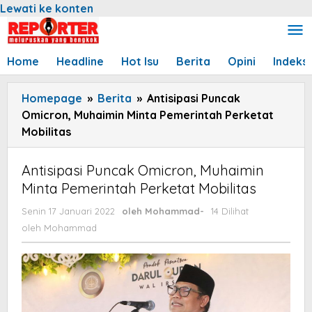
Lewati ke konten
Home
Headline
Hot Isu
Berita
Opini
Indeks
Homepage
»
Berita
»
Antisipasi Puncak
Omicron, Muhaimin Minta Pemerintah Perketat
Mobilitas
Antisipasi Puncak Omicron, Muhaimin
Minta Pemerintah Perketat Mobilitas
Senin 17 Januari 2022
oleh
Mohammad
-
14 Dilihat
oleh
Mohammad