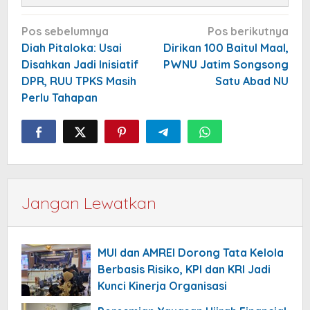
Navigasi
Pos sebelumnya
Pos berikutnya
pos
Diah Pitaloka: Usai
Dirikan 100 Baitul Maal,
Disahkan Jadi Inisiatif
PWNU Jatim Songsong
DPR, RUU TPKS Masih
Satu Abad NU
Perlu Tahapan
Jangan Lewatkan
MUI dan AMREI Dorong Tata Kelola
Berbasis Risiko, KPI dan KRI Jadi
Kunci Kinerja Organisasi