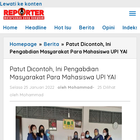
Lewati ke konten
Home
Headline
Hot Isu
Berita
Opini
Indeks
Homepage
»
Berita
»
Patut Dicontoh, Ini
Pengabdian Masyarakat Para Mahasiswa UPI YAI
Patut Dicontoh, Ini Pengabdian
Masyarakat Para Mahasiswa UPI YAI
Selasa 25 Januari 2022
oleh
Mohammad
-
25 Dilihat
oleh
Mohammad