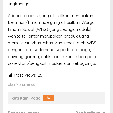
ungkapnya.
Adapun produk yang dihasilkan merupakan
kerajinan/handmade yang dihasilkan Warga
Binaan Sosial (WBS) yang sebagian adalah
wanita terlantar merupakan produk yang
memiliki ciri khas: dihasilkan sendiri oleh WBS
dengan cara sederhana seperti tata boga,
bawang goreng, batik, ronce-ronce berupa tas,
conektor /pengkait masker dan sebagainya.
Post Views:
25
oleh
Mohammad
Ikuti Kami Pada
Navigasi
Pos sebelumnya
Pos berikutnya