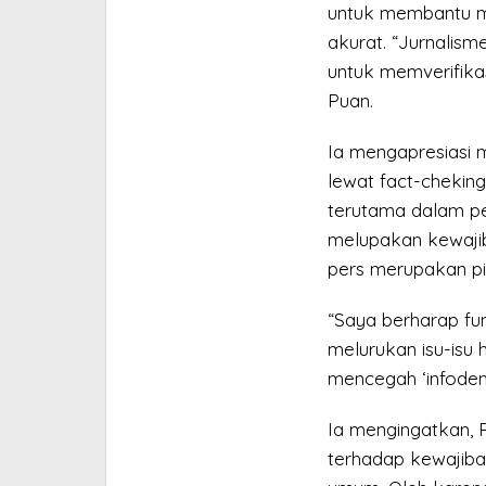
untuk membantu m
akurat. “Jurnalism
untuk memverifikas
Puan.
Ia mengapresiasi 
lewat fact-cheking
terutama dalam pe
melupakan kewaji
pers merupakan pi
“Saya berharap fu
melurukan isu-isu 
mencegah ‘infodemi
Ia mengingatkan, 
terhadap kewajib