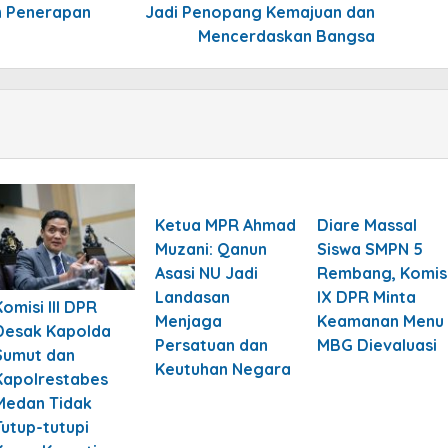
n Penerapan
Jadi Penopang Kemajuan dan
Mencerdaskan Bangsa
Ketua MPR Ahmad
Diare Massal
Muzani: Qanun
Siswa SMPN 5
Asasi NU Jadi
Rembang, Komis
Landasan
IX DPR Minta
Komisi III DPR
Menjaga
Keamanan Menu
Desak Kapolda
Persatuan dan
MBG Dievaluasi
Sumut dan
Keutuhan Negara
Kapolrestabes
Medan Tidak
Tutup-tutupi