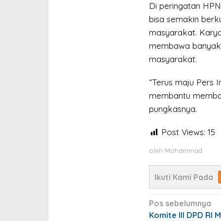
Di peringatan HPN
bisa semakin berk
masyarakat. Karya 
membawa banyak m
masyarakat.
“Terus maju Pers I
membantu membawa
pungkasnya.
Post Views:
15
oleh
Mohammad
Ikuti Kami Pada
Navigasi
Pos sebelumnya
pos
Komite III DPD RI 