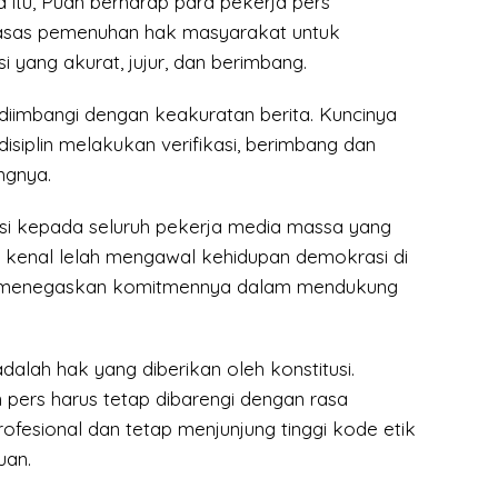
 itu, Puan berharap para pekerja pers
 asas pemenuhan hak masyarakat untuk
 yang akurat, jujur, dan berimbang.
diimbangi dengan keakuratan berita. Kuncinya
disiplin melakukan verifikasi, berimbang dan
ngnya.
i kepada seluruh pekerja media massa yang
ak kenal lelah mengawal kehidupan demokrasi di
ga menegaskan komitmennya dalam mendukung
alah hak yang diberikan oleh konstitusi.
ers harus tetap dibarengi dengan rasa
ofesional dan tetap menjunjung tinggi kode etik
uan.