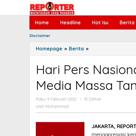
Lewati
ke
konten
Home
Headline
Hot Isu
Berita
Disclaimer
Homepage
»
Berita
»
Hari
Pers
Nasional
Hari Pers Nasion
2022,
Puan
Media Massa Tan
Harap
Media
Rabu 9 Februari 2022
oleh
-
15 Dilihat
Massa
Mohammad
oleh
Mohammad
Tangkal
Infodemi
Hoaks
JAKARTA, REPORT
mengapresiasi kerj