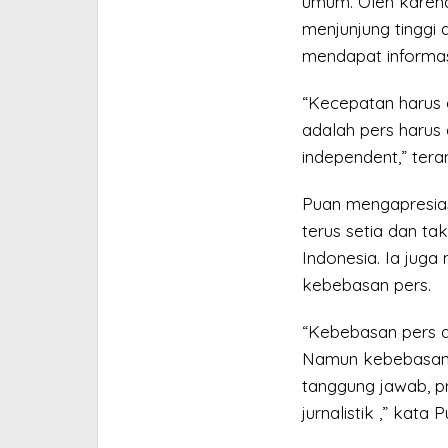
umum. Oleh karena
menjunjung tinggi
mendapat informasi
“Kecepatan harus 
adalah pers harus 
independent,” tera
Puan mengapresias
terus setia dan t
Indonesia. Ia ju
kebebasan pers.
“Kebebasan pers ad
Namun kebebasan p
tanggung jawab, pr
jurnalistik ,” kata P