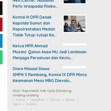
NextCenter: Nasabah
Perlu Waspadai Risiko…
Komisi III DPR Desak
Kapolda Sumut dan
Kapolrestabes Medan
Tidak Tutup-tutupi Ka…
Ketua MPR Ahmad
Muzani: Qanun Asasi NU Jadi Landasan
Menjaga Persatuan dan Keutu…
Diare Massal Siswa
SMPN 5 Rembang, Komisi IX DPR Minta
Keamanan Menu MBG Dievalu…
2022- ReporterID Hak Cipta Dilindungi
Undang-Undang
Home
Headline
Hot Isu
Berita
Opini
Indeks