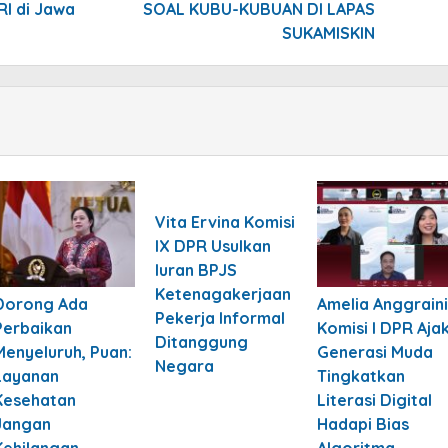
RI di Jawa
SOAL KUBU-KUBUAN DI LAPAS
SUKAMISKIN
Vita Ervina Komisi
IX DPR Usulkan
Iuran BPJS
Ketenagakerjaan
Dorong Ada
Amelia Anggraini
Pekerja Informal
Perbaikan
Komisi I DPR Aja
Ditanggung
Menyeluruh, Puan:
Generasi Muda
Negara
Layanan
Tingkatkan
Kesehatan
Literasi Digital
Jangan
Hadapi Bias