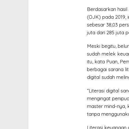
Berdasarkan hasil
(OJK) pada 2019, i
sebesar 38,03 pers
juta dari 285 jut
Meski begitu, belu
sudah melek keuang
itu, kata Puan, P
berbagai sarana li
digital sudah meli
“Literasi digital 
mengingat penipuan
master mind-nya, 
tanpa menggunakan 
Literasi keuangan 