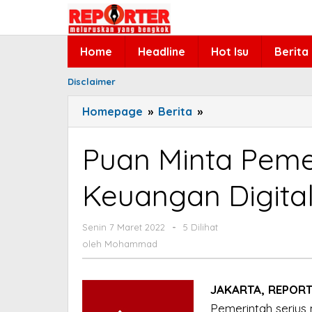
Lewati
ke
konten
Home
Headline
Hot Isu
Berita
Disclaimer
Homepage
»
Berita
»
Puan
Minta
Pemerintah
Puan Minta Pemer
Perkuat
Literasi
Keuangan Digita
Keuangan
Digital
Senin 7 Maret 2022
oleh
-
5 Dilihat
Mohammad
oleh
Mohammad
JAKARTA, REPORT
Pemerintah seriu