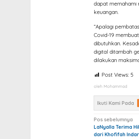
dapat memahami ma
keuangan.
“Apalagi pembata
Covid-19 membuat t
dibutuhkan. Kesad
digital ditambah g
dilakukan maksima
Post Views:
5
oleh
Mohammad
Ikuti Kami Pada
Navigasi
Pos sebelumnya
pos
LaNyalla Terima H
dari Khofifah Ind