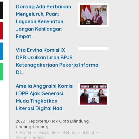
Dorong Ada Perbaikan
Menyeluruh, Puan:
Layanan Kesehatan
Jangan Kehilangan
Empat…
Vita Ervina Komisi IX
DPR Usulkan Iuran BPJS
Ketenagakerjaan Pekerja Informal
Di…
Amelia Anggraini Komisi
I DPR Ajak Generasi
Muda Tingkatkan
Literasi Digital Had…
2022- ReporterID Hak Cipta Dilindungi
Undang-Undang
Home
Headline
Hot Isu
Berita
Opini
Indeks