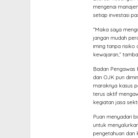
mengenai manajem
setiap investasi pas
“Maka saya mengi
jangan mudah perc
iming tanpa risiko
kewajaran,” tamba
Badan Pengawas P
dan OJK pun dimi
maraknya kasus pe
terus aktif menga
kegiatan jasa sek
Puan menyadari bis
untuk menyalurkan 
pengetahuan dan k