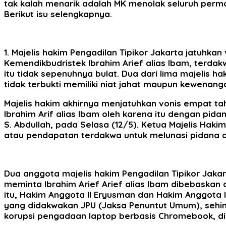
tak kalah menarik adalah MK menolak seluruh permo
Berikut isu selengkapnya.
1.
Majelis hakim Pengadilan Tipikor Jakarta jatuhka
Kemendikbudristek Ibrahim Arief alias Ibam, terd
itu tidak sepenuhnya bulat. Dua dari lima majelis
tidak terbukti memiliki niat jahat maupun kewen
Majelis hakim akhirnya menjatuhkan vonis empat t
Ibrahim Arif alias Ibam oleh karena itu dengan pid
S. Abdullah, pada Selasa (12/5). Ketua Majelis Ha
atau pendapatan terdakwa untuk melunasi pidana d
Dua anggota majelis hakim Pengadilan Tipikor Jak
meminta Ibrahim Arief Arief alias Ibam dibebask
itu, Hakim Anggota II Eryusman dan Hakim Anggota
yang didakwakan JPU (Jaksa Penuntut Umum), sehing
korupsi pengadaan laptop berbasis Chromebook, di P