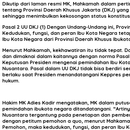
Dikutip dari laman resmi MK, Mahkamah dalam per
tentang Provinsi Daerah Khusus Jakarta (DKJ) yang m
sehingga menimbulkan kekosongan status konstitusi
Pasal 2 UU DKJ (1) Dengan Undang-Undang ini, Provin
Kedudukan, fungsi, dan peran Ibu Kota Negara tet
Ibu Kota Negara dari Provinsi Daerah Khusus Ibuko
Menurut Mahkamah, kekhawatiran itu tidak tepat. D
dan dimaknai dalam kaitannya dengan norma Pasal 7
Keputusan Presiden mengenai pemindahan lbu Kota N
Nusantara. Pasal dalam UU DKJ tidak bisa berdiri 
berlaku saat Presiden menandatangani Keppres pe
hukum.
Hakim MK Adies Kadir mengatakan, MK dalam putusa
pemindahan ibukota negara ditandatangani. “Artin
Nusantara tergantung pada penetapan dan pemberl
dengan petitum pemohon a quo, menurut Mahkamah,
Pemohon, maka kedudukan, fungsi, dan peran Ibu K