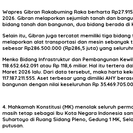
Wapres Gibran Rakabuming Raka berharta Rp27.915.6
2026. Gibran melaporkan sejumlah tanah dan bangun
bidang tanah dan bangunan, dua bidang berada di 
Selain itu, Gibran juga tercatat memiliki tiga bida
melaporkan alat transportasi dan mesin sebanyak tu
sebesar Rp286.500.000 (Rp286,5 juta) yang seluruhny
Menko Bidang Infrastruktur dan Pembangunan Kewil
118.652.662.091 atau Rp 118,6 miliar. Hal itu tert
Maret 2026 lalu.
Dari data tersebut, maka harta keka
117.187.211.555. Aset terbesar yang dimiliki AHY ber
bangunan dengan nilai keseluruhan Rp 35.469.705.00
4. Mahkamah Konstitusi (MK) menolak seluruh perm
masih tetap sebagai Ibu Kota Negara Indonesia sam
Suhartoyo di Ruang Sidang Pleno, Gedung 1 MK, Se
putusan.