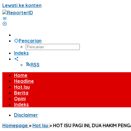
Lewati ke konten
Pencarian
Indeks
RSS
Home
Headline
Hot Isu
Berita
Opini
Indeks
Disclaimer
Homepage
»
Hot Isu
»
HOT ISU PAGI INI, DUA HAKIM PE