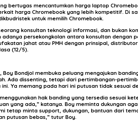
ng bertugas mencantumkan harga laptop Chromebook
ait harga Chromebook yang lebih kompetitif. Di sa
dikbudristek untuk memilih Chromebook.
eorang konsultan teknologi informasi, dan bukan kon
an adanya persekongkolan antara konsultan dengan 
akatan jahat atau PMH dengan prinsipal, distributor
lasa (12/5).
m, Boy Bondjol membuka peluang mengajukan bandin
ah. Ada dissenting, tetapi dari pertimbangan-perti
ni. Ya memang pada hari ini putusan tidak sesuai d
enggunakan hak banding yang tersedia sesuai ketent
uan yang ada,” katanya. Boy meminta dukungan agar
 kami tetap minta support, dukungan, bantuan dari t
n putusan bebas,” tutur Boy.