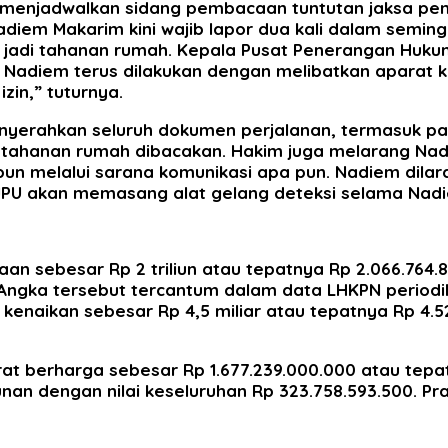
arta menjadwalkan sidang pembacaan tuntutan jaksa p
adiem Makarim kini wajib lapor dua kali dalam seming
n jadi tahanan rumah. Kepala Pusat Penerangan Huku
iem terus dilakukan dengan melibatkan aparat kepo
zin,” tuturnya.
nyerahkan seluruh dokumen perjalanan, termasuk pas
di tahanan rumah dibacakan. Hakim juga melarang N
pun melalui sarana komunikasi apa pun. Nadiem dil
ang JPU akan memasang alat gelang deteksi selama Nad
aan sebesar Rp 2 triliun atau tepatnya Rp 2.066.764
ngka tersebut tercantum dalam data LHKPN periodik
enaikan sebesar Rp 4,5 miliar atau tepatnya Rp 4.5
rat berharga sebesar Rp 1.677.239.000.000 atau tepat
nan dengan nilai keseluruhan Rp 323.758.593.500. Pr