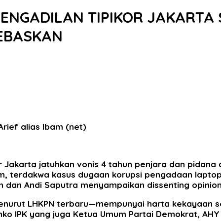
M PENGADILAN TIPIKOR JAKARTA
BEBASKAN
rief alias Ibam (net)
kor Jakarta jatuhkan vonis 4 tahun penjara dan pidan
Ibam, terdakwa kasus dugaan korupsi pengadaan lapt
man dan Andi Saputra menyampaikan dissenting opini
menurut LHKPN terbaru—mempunyai harta kekayaan se
ko IPK yang juga Ketua Umum Partai Demokrat, AHY p