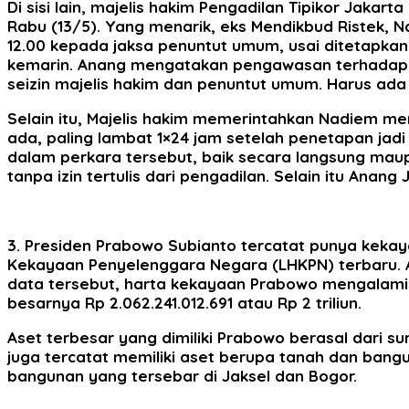
Di sisi lain, majelis hakim Pengadilan Tipikor Jak
Rabu (13/5). Yang menarik, eks Mendikbud Ristek, N
12.00 kepada jaksa penuntut umum, usai ditetapka
kemarin.
Anang mengatakan pengawasan terhadap Nad
seizin majelis hakim dan penuntut umum. Harus ada i
Selain itu, Majelis hakim memerintahkan Nadiem me
ada, paling lambat 1×24 jam setelah penetapan ja
dalam perkara tersebut, baik secara langsung mau
tanpa izin tertulis dari pengadilan. Selain itu An
3. Presiden Prabowo Subianto tercatat punya kekay
Kekayaan Penyelenggara Negara (LHKPN) terbaru. A
data tersebut, harta kekayaan Prabowo mengalami k
besarnya Rp 2.062.241.012.691 atau Rp 2 triliun.
Aset terbesar yang dimiliki Prabowo berasal dari su
juga tercatat memiliki aset berupa tanah dan bangu
bangunan yang tersebar di Jaksel dan Bogor.