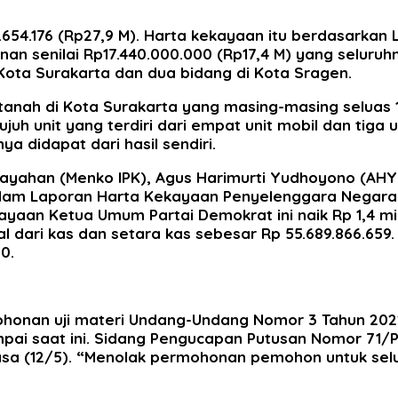
54.176 (Rp27,9 M). Harta kekayaan itu berdasarkan 
an senilai Rp17.440.000.000 (Rp17,4 M) yang seluruh
Kota Surakarta dan dua bidang di Kota Sragen.
ng tanah di Kota Surakarta yang masing-masing seluas 
juh unit yang terdiri dari empat unit mobil dan tiga
a didapat dari hasil sendiri.
ayahan (Menko IPK), Agus Harimurti Yudhoyono (AHY
era dalam Laporan Harta Kekayaan Penyelenggara Nega
yaan Ketua Umum Partai Demokrat ini naik Rp 1,4 mil
asal dari kas dan setara kas sebesar Rp 55.689.866.65
0.
ohonan uji materi Undang-Undang Nomor 3 Tahun 2022
pai saat ini. Sidang Pengucapan Putusan Nomor 71/P
lasa (12/5). “Menolak permohonan pemohon untuk se