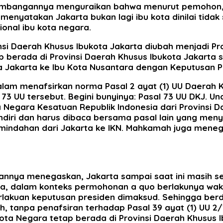
timbangannya menguraikan bahwa menurut pemohon, 
enyatakan Jakarta bukan lagi ibu kota dinilai tidak 
onal ibu kota negara.
si Daerah Khusus Ibukota Jakarta diubah menjadi Pro
ap berada di Provinsi Daerah Khusus Ibukota Jakart
ta Jakarta ke Ibu Kota Nusantara dengan Keputusan P
alam menafsirkan norma Pasal 2 ayat (1) UU Daerah K
3 UU tersebut. Begini bunyinya: Pasal 73 UU DKJ. Un
egara Kesatuan Republik Indonesia dari Provinsi Da
sendiri dan harus dibaca bersama pasal lain yang m
mindahan dari Jakarta ke IKN. Mahkamah juga meneg
nnya menegaskan, Jakarta sampai saat ini masih s
ya, dalam konteks permohonan a quo berlakunya wak
akuan keputusan presiden dimaksud. Sehingga berd
 tanpa penafsiran terhadap Pasal 39 ayat (1) UU 
ota Negara tetap berada di Provinsi Daerah Khusus 