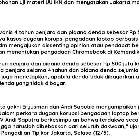
honan uji materi UU IKN dan menyatakan Jakarta mas
n vonis 4 tahun penjara dan pidana denda sebesar Rp 
akwa kasus dugaan korupsi pengadaan laptop berbasi
 hakim mengajukan dissenting opinion atau pendapat
angan menentukan pengadaan Chromebook di Kemendik
ahun penjara dan pidana denda sebesar Rp 500 juta
ana penjara selama 4 tahun dan pidana denda sejumla
kim juga menetapkan, apabila denda tidak dibayarkan
enda yang tidak dibayar.
arta yakni Eryusman dan Andi Saputra menyampaikan 
an dalam perkara dugaan korupsi pengadaan laptop 
 IV Andi Saputra berkesimpulan bahwa terdakwa seca
ga haruslah dibebaskan dari seluruh dakwaan,” uja
engadilan Tipikor Jakarta, Selasa (12/5).