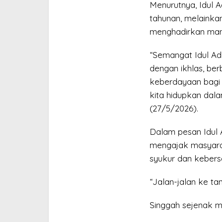
Menurutnya, Idul
tahunan, melainka
menghadirkan manf
“Semangat Idul Ad
dengan ikhlas, ber
keberdayaan bagi m
kita hidupkan dala
(27/5/2026).
Dalam pesan Idul 
mengajak masyara
syukur dan kebersa
“Jalan-jalan ke tan
Singgah sejenak m