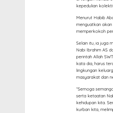
kepedulian kolektif
Menurut Habib Ab
menguatkan akan 
memperkokoh pers
Selain itu, ia jug
Nabi Ibrahim AS d
perintah Allah SWT
kata dia, harus ter
lingkungan kelua
masyarakat dan n
“Semoga semangat
serta ketaatan Nab
kehidupan kita. 
kurban kita, meli