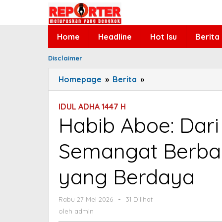
Lewati
ke
konten
Home
Headline
Hot Isu
Berita
Disclaimer
Homepage
»
Berita
»
Habib
Aboe:
Dari
IDUL ADHA 1447 H
Kurban
Habib Aboe: Dari
Lahir
Semangat
Semangat Berba
Berbagi
dan
yang Berdaya
Masyarakat
yang
Berdaya
Rabu 27 Mei 2026
oleh
-
31 Dilihat
admin
oleh
admin