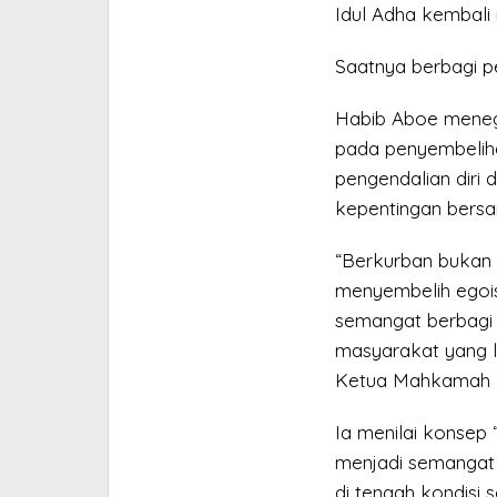
Idul Adha kembali
Saatnya berbagi p
Habib Aboe meneg
pada penyembeliha
pengendalian diri
kepentingan bers
“Berkurban bukan 
menyembelih egoism
semangat berbagi 
masyarakat yang l
Ketua Mahkamah K
Ia menilai konsep 
menjadi semangat
di tengah kondisi 