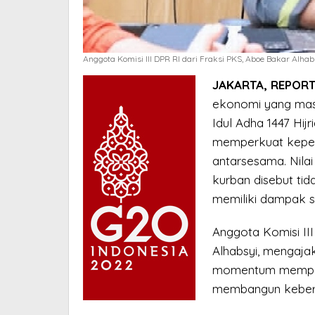
Anggota Komisi III DPR RI dari Fraksi PKS, Aboe Bakar Alhabsy
JAKARTA, REPORT
ekonomi yang mas
Idul Adha 1447 Hijr
memperkuat kepedu
antarsesama. Nila
kurban disebut tida
memiliki dampak s
Anggota Komisi II
Alhabsyi, mengaja
momentum memperk
membangun keberd