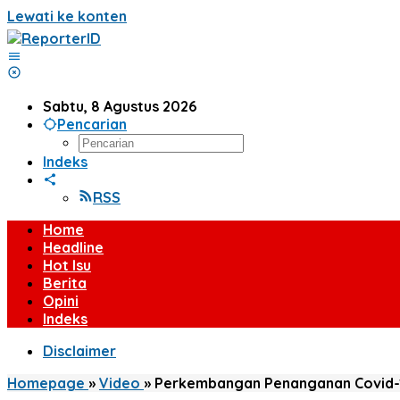
Lewati ke konten
Sabtu, 8 Agustus 2026
Pencarian
Indeks
RSS
Home
Headline
Hot Isu
Berita
Opini
Indeks
Disclaimer
Homepage
»
Video
»
Perkembangan Penanganan Covid-1