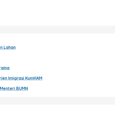
an Lahan
raina
Dirjen Imigrasi KumHAM
 Menteri BUMN