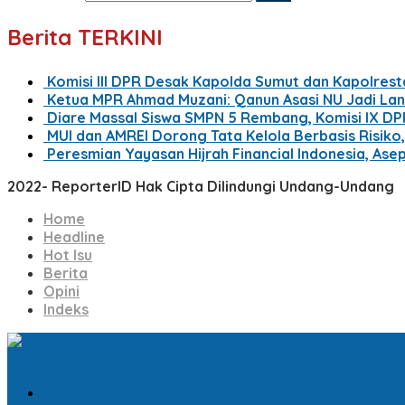
Berita TERKINI
Komisi III DPR Desak Kapolda Sumut dan Kapolrest
Ketua MPR Ahmad Muzani: Qanun Asasi NU Jadi La
Diare Massal Siswa SMPN 5 Rembang, Komisi IX D
MUI dan AMREI Dorong Tata Kelola Berbasis Risiko, 
Peresmian Yayasan Hijrah Financial Indonesia, Ase
2022- ReporterID Hak Cipta Dilindungi Undang-Undang
Home
Headline
Hot Isu
Berita
Opini
Indeks