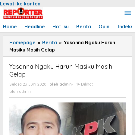
Lewati ke konten
Home
Headline
Hot Isu
Berita
Opini
Indeks
Homepage
»
Berita
»
Yasonna Ngaku Harun
Masiku Masih Gelap
Yasonna Ngaku Harun Masiku Masih
Gelap
Selasa 23 Juni 2020
oleh
admin
-
14 Dilihat
oleh
admin