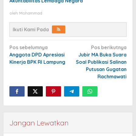
Akuntabilitas Lembaga Negara
oleh
Mohammad
Ikuti Kami Pada
Navigasi
Pos sebelumnya
Pos berikutnya
pos
Anggota DPD Apresiasi
Jubir MA Buka Suara
Kinerja BPK RI Lampung
Soal Publikasi Salinan
Putusan Gugatan
Rachmawati
Jangan Lewatkan