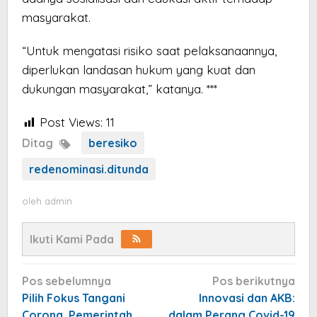
masyarakat.
“Untuk mengatasi risiko saat pelaksanaannya,
diperlukan landasan hukum yang kuat dan
dukungan masyarakat,” katanya. ***
Post Views:
11
Ditag
beresiko
redenominasi.ditunda
oleh
admin
Ikuti Kami Pada
Navigasi
Pos sebelumnya
Pos berikutnya
pos
Pilih Fokus Tangani
Innovasi dan AKB:
Corona, Pemerintah
dalam Perang Covid-19