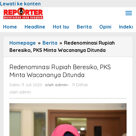
Lewati ke konten
Home
Headline
Hot Isu
Berita
Opini
Indeks
Homepage
»
Berita
»
Redenominasi Rupiah
Beresiko, PKS Minta Wacananya Ditunda
Redenominasi Rupiah Beresiko, PKS
Minta Wacananya Ditunda
Sabtu 11 Juli 2020
oleh
admin
-
11 Dilihat
oleh
admin