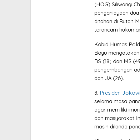
(HOG) Siliwangi C
penganiayaan dua 
ditahan di Rutan M
terancam hukuman 
Kabid Humas Pold
Bayu mengatakan 
BS (18) dan MS (49
pengembangan ada
dan JA (26).
8.
Presiden Jokow
selama masa pand
agar memiliki imu
dan masyarakat In
masih dilanda pan