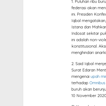
1. Puluhan ribu bu
federasi akan mengg
ini. Presiden Konf
Iqbal mengatakan, 
Istana dan Mahkam
Indosat sekitar pu
ini adalah non-viol
konstitusional. Aks
menghindari anarkis
2. Said Iqbal menj
Surat Edaran Ment
mengenai
upah mi
terhadap
Omnibus
buruh akan berunju
10 November 2020