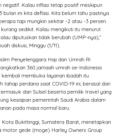
negatif. Kalau inflasi tetap positif meskipun
bulan ini kita deflasi. Kita belum tahu pastinya
berapa tapi mungkin sekitar -2 atau -3 persen.
 kurang sedikit. Kalau mengikuti itu menurut
alau diputuskan tidak berubah (UMP-nya),”
ah diskusi, Minggu (1/11).
uslim Penyelenggara Haji dan Umrah RI
angkatkan 360 jamaah umrah se-Indonesia
i kembali membuka layanan ibadah itu.
 tahap perdana saat COVID-19 ini, berasal dari
 termasuk dari Sulsel beserta pemilik travel yang
sung kesiapan pemerintah Saudi Arabia dalam
anan pada masa normal baru.
r Kota Bukittinggi, Sumatera Barat, menetapkan
 motor gede (moge) Harley Owners Group