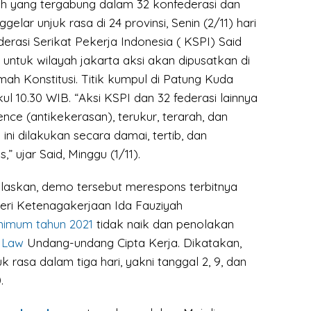
ruh yang tergabung dalam 32 konfederasi dan
elar unjuk rasa di 24 provinsi, Senin (2/11) hari
ederasi Serikat Pekerja Indonesia ( KSPI) Said
untuk wilayah jakarta aksi akan dipusatkan di
ah Konstitusi. Titik kumpul di Patung Kuda
kul 10.30 WIB. “Aksi KSPI dan 32 federasi lainnya
ence (antikekerasan), terukur, terarah, dan
i ini dilakukan secara damai, tertib, dan
,” ujar Said, Minggu (1/11).
elaskan, demo tersebut merespons terbitnya
eri Ketenagakerjaan Ida Fauziyah
nimum tahun 2021
tidak naik dan penolakan
 Law
Undang-undang Cipta Kerja. Dikatakan,
k rasa dalam tiga hari, yakni tanggal 2, 9, dan
.