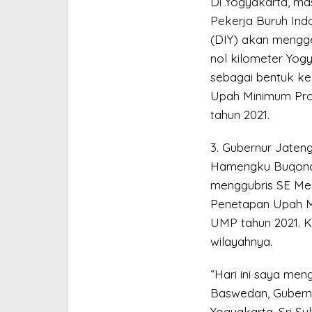
Di Yogyakarta, ma
Pekerja Buruh Ind
(DIY) akan mengg
nol kilometer Yogya
sebagai bentuk k
Upah Minimum Prov
tahun 2021.
3. Gubernur Jateng
Hamengku Buqono 
menggubris SE Me
Penetapan Upah M
UMP tahun 2021. K
wilayahnya.
“Hari ini saya men
Baswedan, Gubern
Yogyakarta, Sri S