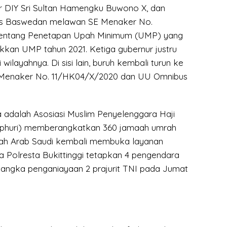
 DIY Sri Sultan Hamengku Buwono X, dan
es Baswedan melawan SE Menaker No.
entang Penetapan Upah Minimum (UMP) yang
ikkan UMP tahun 2021. Ketiga gubernur justru
ilayahnya. Di sisi lain, buruh kembali turun ke
 Menaker No. 11/HK04/X/2020 dan UU Omnibus
a adalah Asosiasi Muslim Penyelenggara Haji
phuri) memberangkatkan 360 jamaah umrah
lah Arab Saudi kembali membuka layanan
a Polresta Bukittinggi tetapkan 4 pengendara
angka penganiayaan 2 prajurit TNI pada Jumat