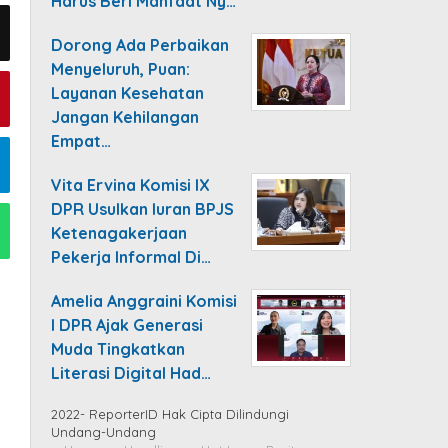
Harus Beri Manfaat Ny…
Dorong Ada Perbaikan
Menyeluruh, Puan:
Layanan Kesehatan
Jangan Kehilangan
Empat…
Vita Ervina Komisi IX
DPR Usulkan Iuran BPJS
Ketenagakerjaan
Pekerja Informal Di…
Amelia Anggraini Komisi
I DPR Ajak Generasi
Muda Tingkatkan
Literasi Digital Had…
2022- ReporterID Hak Cipta Dilindungi
Undang-Undang