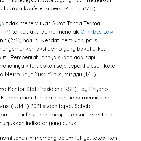
al dalam konferensi pers, Minggu (1/11).
ya
tidak menerbitkan Surat Tanda Terima
TTP) terkait aksi demo menolak
Omnibus Law
nin (2/11) hari ini. Kendati demikian, polisi
mengamankan aksi demo yang bakal diikuti
but. “Pemberitahuannya sudah ada, tapi
nannya kita siapkan saja seperti biasa,” kata
Metro Jaya Yusri Yunus, Minggu (1/11).
ama Kantor Staf Presiden ( KSP) Edy Priyono
n Kementerian Tenaga Kerja tidak menaikkan
insi ( UMP) 2021 sudah tepat. Sebab,
mi dan inflasi yang menjadi dasar penentuan
njukkan indikator yang buruk.
omi tahun ini memang belum full ya, tetapi kan