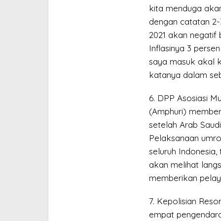
kita menduga akan 
dengan catatan 2-3 
2021 akan negatif 
Inflasinya 3 persen
saya masuk akal k
katanya dalam sebu
6. DPP Asosiasi M
(Amphuri) member
setelah Arab Saud
Pelaksanaan umroh
seluruh Indonesia,
akan melihat lang
memberikan pelay
7. Kepolisian Reso
empat pengendara