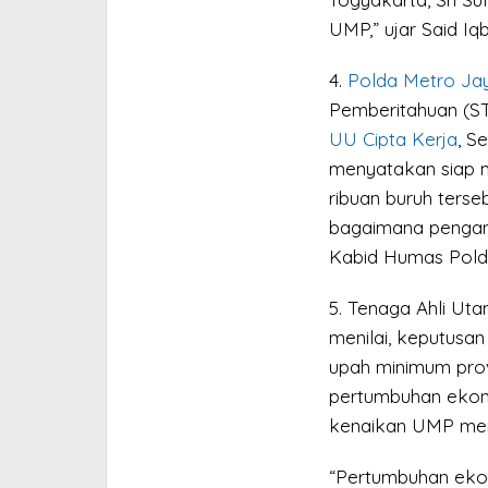
UMP,” ujar Said Iqb
4.
Polda Metro Ja
Pemberitahuan (S
UU Cipta Kerja
, Se
menyatakan siap 
ribuan buruh terse
bagaimana pengama
Kabid Humas Polda 
5. Tenaga Ahli Ut
menilai, keputusa
upah minimum prov
pertumbuhan ekono
kenaikan UMP menu
“Pertumbuhan ekon