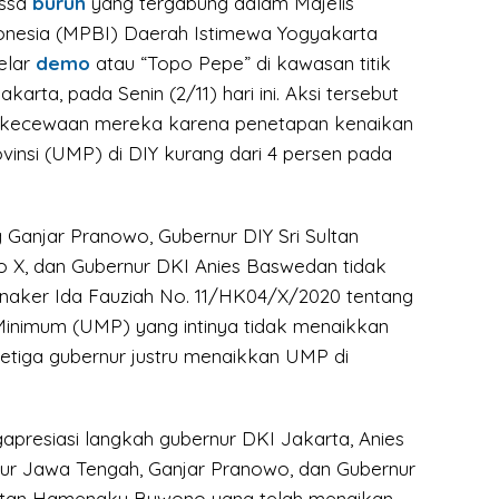
ssa
buruh
yang tergabung dalam Majelis
onesia (MPBI) Daerah Istimewa Yogyakarta
elar
demo
atau “Topo Pepe” di kawasan titik
karta, pada Senin (2/11) hari ini. Aksi tersebut
ekecewaan mereka karena penetapan kenaikan
insi (UMP) di DIY kurang dari 4 persen pada
 Ganjar Pranowo, Gubernur DIY Sri Sultan
X, dan Gubernur DKI Anies Baswedan tidak
naker Ida Fauziah No. 11/HK04/X/2020 tentang
inimum (UMP) yang intinya tidak menaikkan
etiga gubernur justru menaikkan UMP di
gapresiasi langkah gubernur DKI Jakarta, Anies
ur Jawa Tengah, Ganjar Pranowo, dan Gubernur
ultan Hamengku Buwono yang telah menaikan