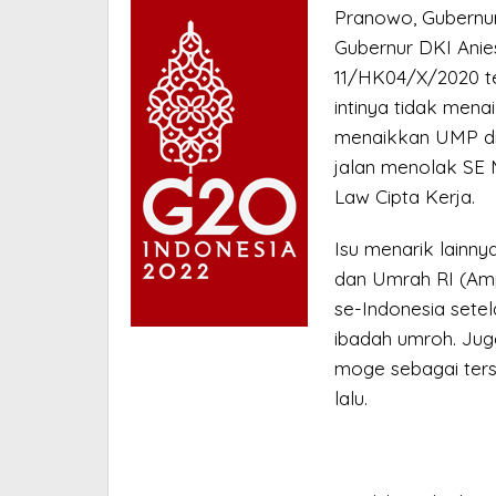
Pranowo, Gubernur
Gubernur DKI Ani
11/HK04/X/2020 t
intinya tidak mena
menaikkan UMP di w
jalan menolak SE
Law Cipta Kerja.
Isu menarik lainny
dan Umrah RI (Am
se-Indonesia sete
ibadah umroh. Jug
moge sebagai ters
lalu.