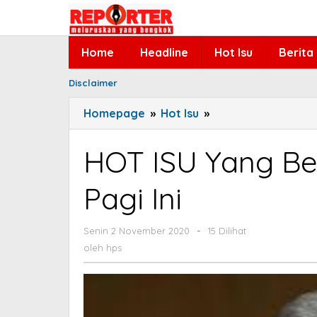
Lewati
ke
konten
Home
Headline
Hot Isu
Berita
Disclaimer
Homepage
»
Hot Isu
»
HOT
ISU
Yang
HOT ISU Yang Be
Berkembang
Senin
Pagi Ini
(2/11)
Pagi
Senin 2 November 2020
oleh
-
15 Dilihat
Ini
hps
oleh
hps