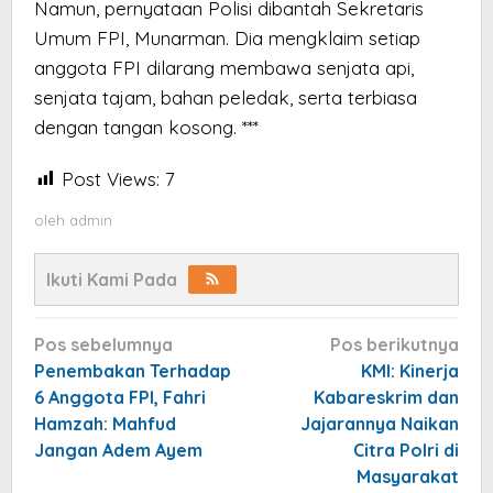
Namun, pernyataan Polisi dibantah Sekretaris
Umum FPI, Munarman. Dia mengklaim setiap
anggota FPI dilarang membawa senjata api,
senjata tajam, bahan peledak, serta terbiasa
dengan tangan kosong. ***
Post Views:
7
oleh
admin
Ikuti Kami Pada
Navigasi
Pos sebelumnya
Pos berikutnya
pos
Penembakan Terhadap
KMI: Kinerja
6 Anggota FPI, Fahri
Kabareskrim dan
Hamzah: Mahfud
Jajarannya Naikan
Jangan Adem Ayem
Citra Polri di
Masyarakat