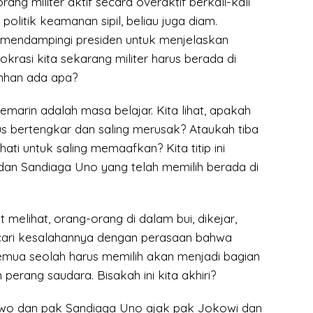
ang militer aktif secara overaktif berkali-kali
politik keamanan sipil, beliau juga diam.
 mendampingi presiden untuk menjelaskan
rasi kita sekarang militer harus berada di
nhan ada apa?
marin adalah masa belajar. Kita lihat, apakah
us bertengkar dan saling merusak? Ataukah tiba
ti untuk saling memaafkan? Kita titip ini
n Sandiaga Uno yang telah memilih berada di
 melihat, orang-orang di dalam bui, dikejar,
icari kesalahannya dengan perasaan bahwa
semua seolah harus memilih akan menjadi bagian
perang saudara. Bisakah ini kita akhiri?
wo dan pak Sandiaga Uno ajak pak Jokowi dan