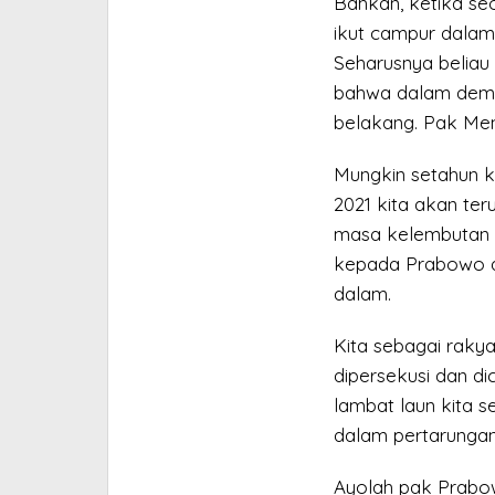
Bahkan, ketika seor
ikut campur dalam 
Seharusnya beliau
bahwa dalam demok
belakang. Pak Me
Mungkin setahun ke
2021 kita akan ter
masa kelembutan ha
kepada Prabowo da
dalam.
Kita sebagai rakyat
dipersekusi dan d
lambat laun kita 
dalam pertarungan 
Ayolah pak Prabo