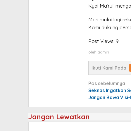
Kyai Ma’ruf mengak
Mari mulai lagi rek
Kami dukung persat
Post Views:
9
oleh
admin
Ikuti Kami Pada
Navigasi
Pos sebelumnya
pos
Seknas Ingatkan S
Jangan Bawa Visi-M
Jangan Lewatkan