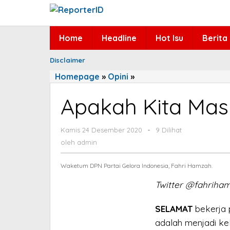
Lewati
ke
konten
Home
Headline
Hot Isu
Berita
Disclaimer
Homepage
»
Opini
»
Apakah
Kita
Apakah Kita Mas
Masih
Akan
Bertengkar?
Kamis 24 Desember 2020
oleh
-
9 Dilihat
admin
oleh
admin
Waketum DPN Partai Gelora Indonesia, Fahri Hamzah.
Twitter @fahriha
SELAMAT
bekerja 
adalah menjadi ke