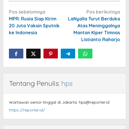
Navigasi
Pos sebelumnya
Pos berikutnya
pos
MPR: Rusia Siap Kirim
LaNyalla Turut Berduka
20 Juta Vaksin Sputnik
Atas Meninggalnya
ke Indonesia
Mantan Kiper Timnas
Listianto Raharjo
Tentang Penulis:
hps
Wartawan senior tinggal di Jakarta. hps@reporter.id
https://reporter.id/