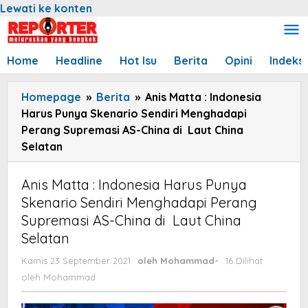
Lewati ke konten
Home
Headline
Hot Isu
Berita
Opini
Indeks
Homepage
»
Berita
»
Anis Matta : Indonesia
Harus Punya Skenario Sendiri Menghadapi
Perang Supremasi AS-China di Laut China
Selatan
Anis Matta : Indonesia Harus Punya
Skenario Sendiri Menghadapi Perang
Supremasi AS-China di Laut China
Selatan
Kamis 23 September 2021
oleh
Mohammad
-
16 Dilihat
oleh
Mohammad