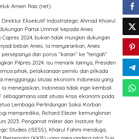
luk Amien Rais (net)
i, Direktur Eksekutif Indostrategic Ahmad Khoirul
ukungan Partai Ummat kepada Anies
 Capres 2024, bukan tidak mungkin dukungan
njadi beban Anies. Ia menyarankan, Anies
persepsinya dari poros “kanan” ke “tengah”
gkan Pilpres 2024. Isu menarik lainnya, Presiden
emua pihak, pelaksanaan pemilu dan pilkada
i mengganggu situasi ekonomi Indonesia yang
i. Ia menegaskan, Indonesia tidak ingin kembali
F sebagaimana saat situasi krisis ekonomi pada
Ketua Lembaga Perlindungan Saksi Korban
ogi memprediksi, Richard Eliezer kemungkinan
i 2023. Pengamat militer dari Institute for
egic Studies (ISESS), Khairul Fahmi menduga,
 Bersenjata (KKB) yang menyandera pilot Susi