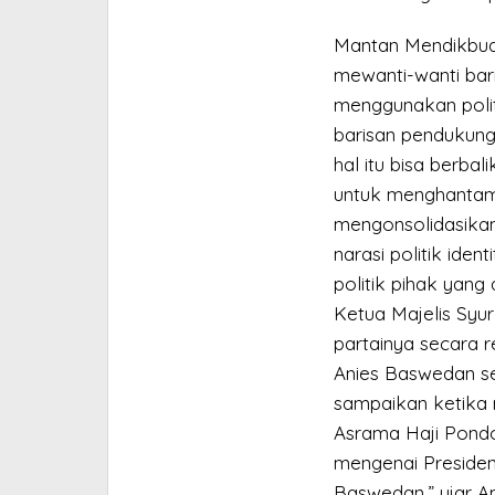
Mantan Mendikbud 
mewanti-wanti bari
menggunakan politi
barisan pendukung
hal itu bisa berbal
untuk menghantam 
mengonsolidasikan
narasi politik iden
politik pihak yang
Ketua Majelis Sy
partainya secara 
Anies Baswedan se
sampaikan ketika 
Asrama Haji Pondok
mengenai Presiden
Baswedan,” ujar A