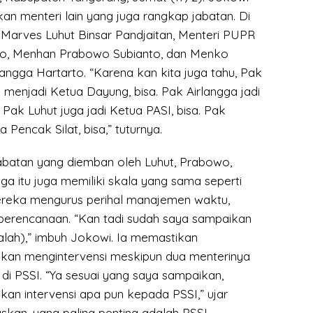
n menteri lain yang juga rangkap jabatan. Di
Marves Luhut Binsar Pandjaitan, Menteri PUPR
no, Menhan Prabowo Subianto, dan Menko
angga Hartarto. “Karena kan kita juga tahu, Pak
a menjadi Ketua Dayung, bisa. Pak Airlangga jadi
 Pak Luhut juga jadi Ketua PASI, bisa. Pak
 Pencak Silat, bisa,” tuturnya.
abatan yang diemban oleh Luhut, Prabowo,
gga itu juga memiliki skala yang sama seperti
ereka mengurus perihal manajemen waktu,
a perencanaan. “Kan tadi sudah saya sampaikan
lah),” imbuh Jokowi. Ia memastikan
akan mengintervensi meskipun dua menterinya
di PSSI. “Ya sesuai yang saya sampaikan,
kan intervensi apa pun kepada PSSI,” ujar
skan, yang paling penting adalah PSSI