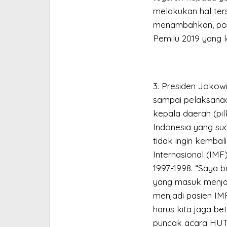
melakukan hal ters
menambahkan, poli
Pemilu 2019 yang l
3. Presiden Jokow
sampai pelaksanaa
kepala daerah (pi
Indonesia yang sud
tidak ingin kembal
Internasional (IMF
1997-1998. “Saya b
yang masuk menjad
menjadi pasien IMF
harus kita jaga b
puncak acara HUT 