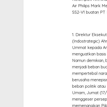
Air Philips Mark M
SS2-V1 buatan PT 
1. Direktur Eksekut
(Indostrategic) A
Ummat kepada Ani
menguatkan basis 
Namun demikian, b
menjadi beban buat
mempertebal narasi
berusaha menepis
beban politik atau p
Umam, Jumat (17/2
menggeser persepsi
memenangkan Pilp