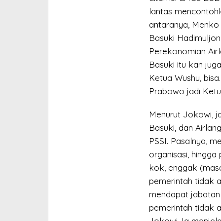
lantas mencontohka
antaranya, Menko 
Basuki Hadimuljo
Perekonomian Airl
Basuki itu kan jug
Ketua Wushu, bisa.
Prabowo jadi Ketua
Menurut Jokowi, j
Basuki, dan Airlan
PSSI. Pasalnya, m
organisasi, hingg
kok, enggak (masa
pemerintah tidak 
mendapat jabatan 
pemerintah tidak a
Jokowi. Ia menjela