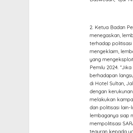
2. Ketua Badan Pe
menegaskan, lemb
terhadap politisasi
mengeklaim, lemb
yang mengeksploita
Pemilu 2024. “Jik
berhadapan langs
di Hotel Sultan, J
dengan kerukunan 
melakukan kampanye
dan politisasi lain
lembaganya siap m
mempolitisasi SARA
teguran kepada ya