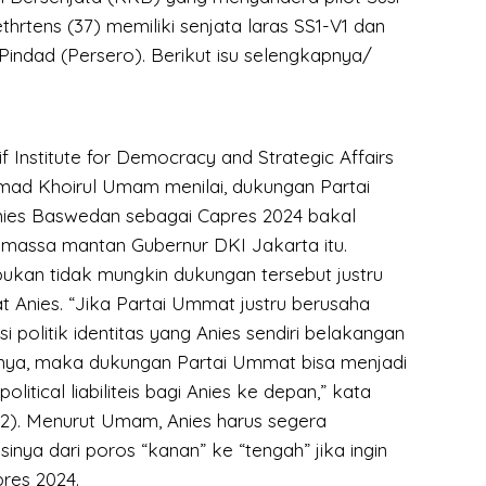
ethrtens (37) memiliki senjata laras SS1-V1 dan
Pindad (Persero). Berikut isu selengkapnya/
if Institute for Democracy and Strategic Affairs
hmad Khoirul Umam menilai, dukungan Partai
es Baswedan sebagai Capres 2024 bakal
massa mantan Gubernur DKI Jakarta itu.
ukan tidak mungkin dukungan tersebut justru
 Anies. “Jika Partai Ummat justru berusaha
 politik identitas yang Anies sendiri belakangan
nya, maka dukungan Partai Ummat bisa menjadi
olitical liabiliteis bagi Anies ke depan,” kata
). Menurut Umam, Anies harus segera
nya dari poros “kanan” ke “tengah” jika ingin
res 2024.