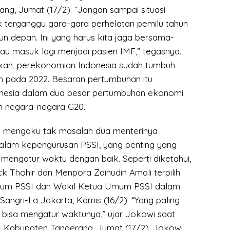
ng, Jumat (17/2). “Jangan sampai situasi
 terganggu gara-gara perhelatan pemilu tahun
un depan. Ini yang harus kita jaga bersama-
au masuk lagi menjadi pasien IMF,” tegasnya.
kan, perekonomian Indonesia sudah tumbuh
en pada 2022. Besaran pertumbuhan itu
nesia dalam dua besar pertumbuhan ekonomi
an negara-negara G20.
i mengaku tak masalah dua menterinya
alam kepengurusan PSSI, yang penting yang
mengatur waktu dengan baik. Seperti diketahui,
k Thohir dan Menpora Zainudin Amali terpilih
um PSSI dan Wakil Ketua Umum PSSI dalam
Sangri-La Jakarta, Kamis (16/2). “Yang paling
 bisa mengatur waktunya,” ujar Jokowi saat
D, Kabupaten Tangerang, Jumat (17/2). Jokowi