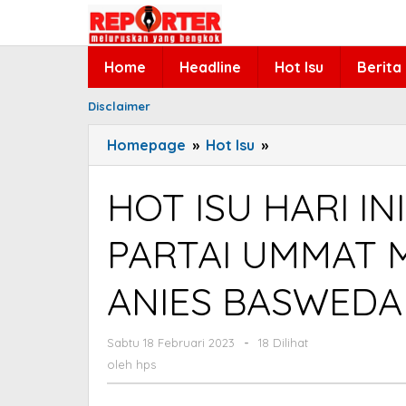
Lewati
ke
konten
Home
Headline
Hot Isu
Berita
Disclaimer
Homepage
»
Hot Isu
»
HOT
ISU
HARI
HOT ISU HARI I
INI,
DUKUNGAN
PARTAI UMMAT 
CAPRES
PARTAI
ANIES BASWED
UMMAT
MALAH
JADI
Sabtu 18 Februari 2023
oleh
-
18 Dilihat
hps
BEBAN
oleh
hps
ANIES