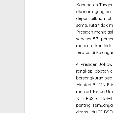
Kabupaten Tangera
ekonomi yang baik
depan, pilkada tah
sama. Kita tidak m
Presiden menjelas
sebesar 5,31 pers
mencatatkan Indo
teratas di kalang
4. Presiden Jokow
rangkap jabatan d
bersangkutan bisa 
Menteri BUMN Eric
menjadi Ketua Um
KLB PSSI di Hotel 
penting, semuanya
ditemui di ICE BS