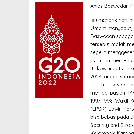
BASWEDAN
Anies Baswedan Pe
Isu menarik hari in
Umam menyebut, d
Baswedan sebagai
tersebut malah me
segera menggeser 
jika ingin memenan
Jokowi ingatkan s
2024 jangan sampa
sudah baik saat in
menjadi pasien IM
1997-1998. Wakil 
(LPSK) Edwin Part
bisa bebas pada Jun
Security and Strat
Kelompok Kriminal