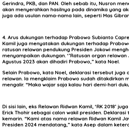
Gerindra, PKB, dan PAN. Oleh sebab itu, Nusron m
akan menyerahkan hasilnya pada dinamika yang aka
juga ada usulan nama-nama lain, seperti Mas Gibran
4. Arus dukungan terhadap Prabowo Subianto Capre
Kamil juga menyatakan dukungan terhadap Prabowo.
ratusan relawan pendukung Presiden Jokowi meng
menyampaikan dukungan. ‘’Ratusan organ relawan
Agustus 2023 akan dihadiri Prabowo,” kata Noel.
Selain Prabowo, kata Noel, deklarasi tersebut jug
relawan. Ia mengklaim Prabowo sudah ditakdirkan m
mengalir. “Maka wajar saja kalau hari demi-hari d
Di sisi lain, eks Relawan Ridwan Kamil, ‘RK 2018’ 
Erick Thohir sebagai calon wakil presiden. Deklara
kemarin. “Kami atas nama relawan Ridwan Kamil Ja
Presiden 2024 mendatang,” kata Asep dalam ketera