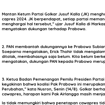
Mantan Ketum Partai Golkar Jusuf Kalla (JK) meng
capres 2024. JK berpendapat, setiap partai memang ha
menghargai hal tersebut,” ujar Jusuf Kalla di Markas
menyatakan dukungan terhadap Prabowo.
2. PAN membantah dukungannya ke Prabowo Subianto
Soeparno mengatakan, Erick Thohir tidak mengal
ditolak, membahasnya saja belum. Kita belum berke
mengatakan, dukungan PAN kepada Prabowo merupa
3. Ketua Badan Pemenangan Pemilu Presiden Partai 
keyakinan bahwa koalisi Pak Prabowo ini merupakan k
Perubahan,” kata Nusron, Senin (14/8). Golkar berh
cawapres, harapan kami Pak Airlangga masih menjadi 
Ia tidak memungkiri bahwa penetapan cawapres tida