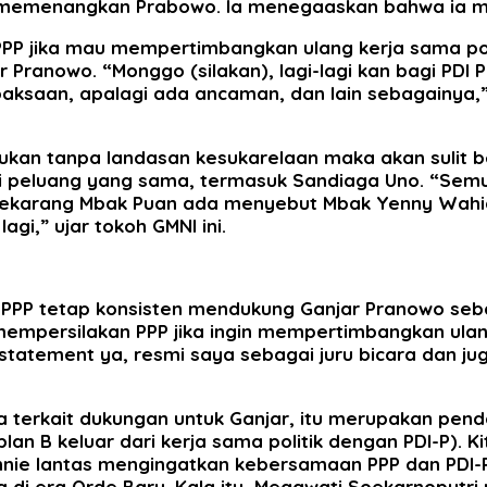
 memenangkan Prabowo. Ia menegaaskan bahwa ia men
P jika mau mempertimbangkan ulang kerja sama polit
ranowo. “Monggo (silakan), lagi-lagi kan bagi PDI P
paksaan, apalagi ada ancaman, dan lain sebagainya,
lakukan tanpa landasan kesukarelaan maka akan sulit 
 peluang yang sama, termasuk Sandiaga Uno. “Semu
ekarang Mbak Puan ada menyebut Mbak Yenny Wahid,
gi,” ujar tokoh GMNI ini.
 PPP tetap konsisten mendukung Ganjar Pranowo seba
mpersilakan PPP jika ingin mempertimbangkan ulang 
statement ya, resmi saya sebagai juru bicara dan ju
 terkait dukungan untuk Ganjar, itu merupakan penda
an B keluar dari kerja sama politik dengan PDI-P). 
nnie lantas mengingatkan kebersamaan PPP dan PDI-P 
 di era Orde Baru. Kala itu, Megawati Soekarnoputr