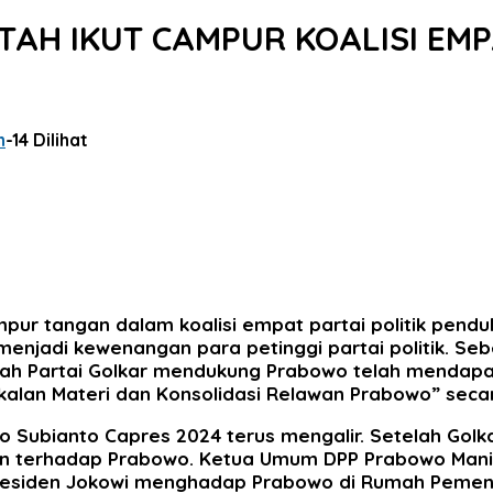
ANTAH IKUT CAMPUR KOALISI E
n
-
14 Dilihat
campur tangan dalam koalisi empat partai politik pe
 menjadi kewenangan para petinggi partai politik. S
h Partai Golkar mendukung Prabowo telah mendapat i
an Materi dan Konsolidasi Relawan Prabowo” secara
o Subianto Capres 2024 terus mengalir. Setelah Go
n terhadap Prabowo. Ketua Umum DPP Prabowo Mania
g Presiden Jokowi menghadap Prabowo di Rumah Peme