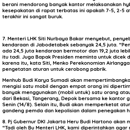
berani mendorong banyak kantor melaksanakan hybr
kesepakatan di rapat terbatas ini apakah 7-5, 2-5 
terakhir ini sangat buruk.
7. Menteri LHK Siti Nurbaya Bakar menyebut, penye
kendaraan di Jabodetabek sebanyak 24,5 juta. “Pe
ada 24,5 juta kendaraan bermotor dan 19,2 juta lebih
itu tadi. Juga Bapak Presiden meminta untuk dicek d
karena itu, kata Siti, Menko Perekonomian Airlangg
pengetatan aturan untuk cerobong pabrik.
Menhub Budi Karya Sumadi akan mempertimbangkan 
mengisi satu mobil dengan empat orang ini dipertim
banyak menggunakan (mobil untuk) satu orang atau 
dari Bekasi, Tangerang, Depok bersama ke kantor ga
Senin (14/8). Selain itu, Budi akan memperketat at
gandeng pemda dan kepolisian dalam penegakan hu
8. Pj Gubernur DKI Jakarta Heru Budi Hartono akan me
“Tadi oleh Bu Menteri LHK, kami diperintahkan agar m