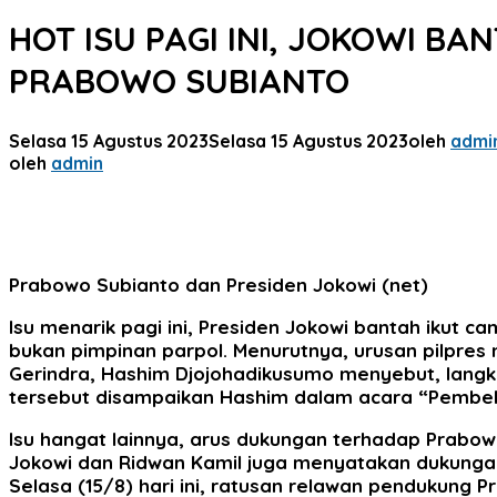
HOT ISU PAGI INI, JOKOWI B
PRABOWO SUBIANTO
Selasa 15 Agustus 2023
Selasa 15 Agustus 2023
oleh
admi
oleh
admin
Prabowo Subianto dan Presiden Jokowi (net)
Isu menarik pagi ini, Presiden Jokowi bantah ikut 
bukan pimpinan parpol. Menurutnya, urusan pilpres
Gerindra, Hashim Djojohadikusumo menyebut, langka
tersebut disampaikan Hashim dalam acara “Pembekal
Isu hangat lainnya, arus dukungan terhadap Prabow
Jokowi dan Ridwan Kamil juga menyatakan dukunga
Selasa (15/8) hari ini, ratusan relawan pendukun