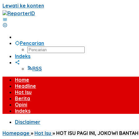
Lewati ke konten
Pencarian
Indeks
RSS
Home
Headline
Hot Isu
Berita
Opini
Indeks
Disclaimer
Homepage
»
Hot Isu
»
HOT ISU PAGI INI, JOKOWI BANT