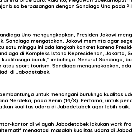
njar bisa berpasangan dengan Sandiaga Uno pada Pilp
af Sandiaga Uno mengungkapkan, Presiden Jokowi men
bek. Sandiaga mengatakan, Jokowi meminta agar sege
ktu satu minggu ini ada langkah konkret karena Pres
Sandiaga di Kompleks Istana Kepresidenan, Jakarta, 
 kualitasnya buruk,” imbuhnya. Menurut Sandiaga, bu
 atau sport tourism. Sandiaga mengungkapkan, ada a
jadi di Jabodetabek.
 pembantunya untuk menangani buruknya kualitas ud
ana Merdeka, pada Senin (14/8). Pertama, untuk pen
atkan kualitas udara di Jabodetabek agar lebih ba
ntor-kantor di wilayah Jabodetabek lakukan work fr
alternatif mengatasi masalah kualitas udara di Jabod