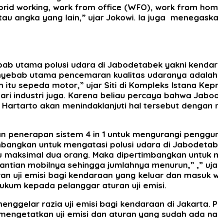
id working, work from office (WFO), work from hom
atau angka yang lain,” ujar Jokowi. Ia juga menegas
bab utama polusi udara di Jabodetabek yakni kendar
nyebab utama pencemaran kualitas udaranya adalah 
 itu sepeda motor,” ujar Siti di Kompleks Istana Kep
ari industri juga. Karena beliau percaya bahwa Jabode
a Hartarto akan menindaklanjuti hal tersebut dengan
penerapan sistem 4 in 1 untuk mengurangi pengguna
bangkan untuk mengatasi polusi udara di Jabodetabek.
maksimal dua orang. Maka dipertimbangkan untuk mem
ntian mobilnya sehingga jumlahnya menurun,” ,” ujar
uran uji emisi bagi kendaraan yang keluar dan masuk
kum kepada pelanggar aturan uji emisi.
nggelar razia uji emisi bagi kendaraan di Jakarta. Pen
engetatkan uji emisi dan aturan yang sudah ada nanti k