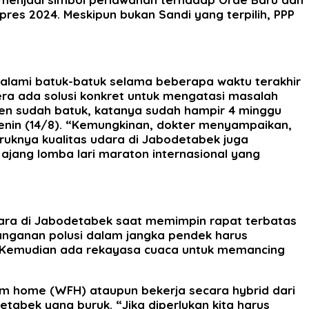
res 2024. Meskipun bukan Sandi yang terpilih, PPP
galami batuk-batuk selama beberapa waktu terakhir
ra ada solusi konkret untuk mengatasi masalah
iden sudah batuk, katanya sudah hampir 4 minggu
Senin (14/8). “Kemungkinan, dokter menyampaikan,
ruknya kualitas udara di Jabodetabek juga
jang lomba lari maraton internasional yang
ara di Jabodetabek saat memimpin rapat terbatas
anganan polusi dalam jangka pendek harus
ik. Kemudian ada rekayasa cuaca untuk memancing
om home (WFH) ataupun bekerja secara hybrid dari
etabek yang buruk. “Jika diperlukan kita harus