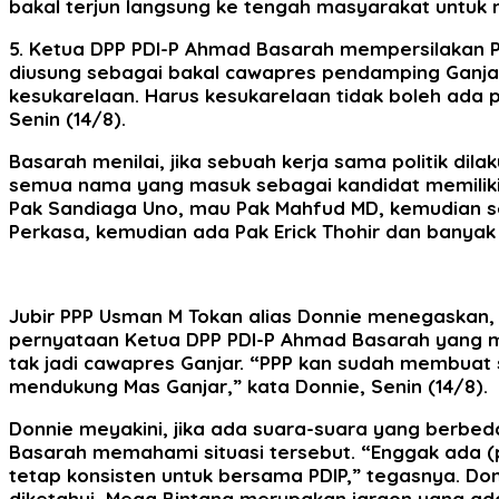
bakal terjun langsung ke tengah masyarakat untuk
5. Ketua DPP PDI-P Ahmad Basarah mempersilakan PP
diusung sebagai bakal cawapres pendamping Ganjar P
kesukarelaan. Harus kesukarelaan tidak boleh ada 
Senin (14/8).
Basarah menilai, jika sebuah kerja sama politik di
semua nama yang masuk sebagai kandidat memiliki
Pak Sandiaga Uno, mau Pak Mahfud MD, kemudian s
Perkasa, kemudian ada Pak Erick Thohir dan banyak la
Jubir PPP Usman M Tokan alias Donnie menegaskan,
pernyataan Ketua DPP PDI-P Ahmad Basarah yang me
tak jadi cawapres Ganjar. “PPP kan sudah membuat 
mendukung Mas Ganjar,” kata Donnie, Senin (14/8).
Donnie meyakini, jika ada suara-suara yang berbeda
Basarah memahami situasi tersebut. “Enggak ada (pl
tetap konsisten untuk bersama PDIP,” tegasnya. Do
diketahui, Mega Bintang merupakan jargon yang ada