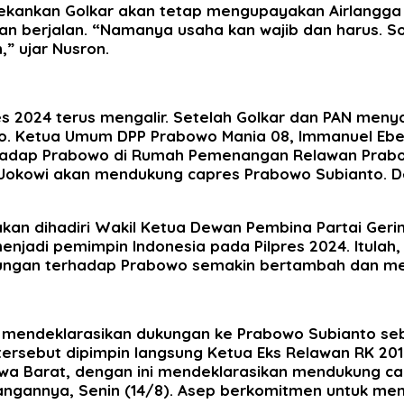
enekankan Golkar akan tetap mengupayakan Airlangg
n berjalan. “Namanya usaha kan wajib dan harus. So
,” ujar Nusron.
s 2024 terus mengalir. Setelah Golkar dan PAN meny
 Ketua Umum DPP Prabowo Mania 08, Immanuel Ebenez
hadap Prabowo di Rumah Pemenangan Relawan Prabow
 Jokowi akan mendukung capres Prabowo Subianto. 
a akan dihadiri Wakil Ketua Dewan Pembina Partai Ge
enjadi pemimpin Indonesia pada Pilpres 2024. Itulah
ukungan terhadap Prabowo semakin bertambah dan meng
juga mendeklarasikan dukungan ke Prabowo Subianto 
si tersebut dipimpin langsung Ketua Eks Relawan RK 2
wa Barat, dengan ini mendeklarasikan mendukung cal
ngannya, Senin (14/8). Asep berkomitmen untuk me