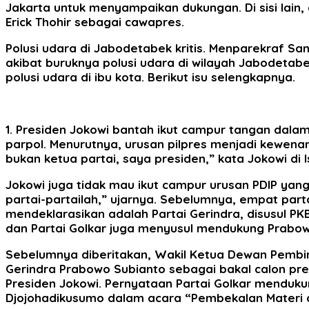
Jakarta untuk menyampaikan dukungan. Di sisi lain
Erick Thohir sebagai cawapres.
Polusi udara di Jabodetabek kritis. Menparekraf 
akibat buruknya polusi udara di wilayah Jabodeta
polusi udara di ibu kota. Berikut isu selengkapnya.
1. Presiden Jokowi bantah ikut campur tangan dala
parpol. Menurutnya, urusan pilpres menjadi kewenang
bukan ketua partai, saya presiden,” kata Jokowi di 
Jokowi juga tidak mau ikut campur urusan PDIP yan
partai-partailah,” ujarnya. Sebelumnya, empat part
mendeklarasikan adalah Partai Gerindra, disusul PKB
dan Partai Golkar juga menyusul mendukung Prabow
Sebelumnya diberitakan, Wakil Ketua Dewan Pembin
Gerindra Prabowo Subianto sebagai bakal calon pre
Presiden Jokowi. Pernyataan Partai Golkar menduk
Djojohadikusumo dalam acara “Pembekalan Materi da