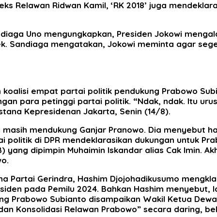
, eks Relawan Ridwan Kamil, ‘RK 2018’ juga mendekla
Sandiaga Uno mengungkapkan, Presiden Jokowi menga
bek. Sandiaga mengatakan, Jokowi meminta agar sege
m koalisi empat partai politik pendukung Prabowo Su
an para petinggi partai politik. “Ndak, ndak. Itu uru
Istana Kepresidenan Jakarta, Senin (14/8).
g masih mendukung Ganjar Pranowo. Dia menyebut hal 
ai politik di DPR mendeklarasikan dukungan untuk Pr
) yang dipimpin Muhaimin Iskandar alias Cak Imin. Ak
o.
a Partai Gerindra, Hashim Djojohadikusumo mengkl
siden pada Pemilu 2024. Bahkan Hashim menyebut, lan
ung Prabowo Subianto disampaikan Wakil Ketua Dewa
n Konsolidasi Relawan Prabowo” secara daring, bebe