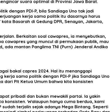
gincar suara optimal di Provinsi Jawa Barat.
ik dengan PDI-P, bila Sandiaga Uno tak jadi
erjuangan kerja sama politik itu dasarnya harus
” kata Basarah di Gedung DPR, Senayan, Jakarta,
berjalan. Berkaitan soal cawapres, ia menyebutkan,
a cawapres yang muncul di permukaan publik, mau
 ada mantan Panglima TNI (Purn) Jenderal Andika
gai bakal capres 2024. Hal itu menanggapi
kerja sama politik dengan PDI-P jika Sandiaga Uno
ga dari Plt Ketua Umum bahwa kita konsisten
pat pribadi dan bukan mewakili partai. Ia yakin
Kita konsisten. Walaupun hanya cuma berdua, kami
sudah terjalin sejak adanya Mega Bintang. Seperti
i menjadi simbol perlawanan terhadap Orde Baru dan