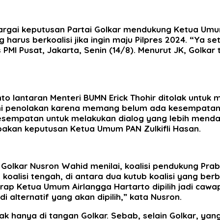
hargai keputusan Partai Golkar mendukung Ketua Umu
rus berkoalisi jika ingin maju Pilpres 2024. “Ya seti
 PMI Pusat, Jakarta, Senin (14/8). Menurut JK, Golkar
 lantaran Menteri BUMN Erick Thohir ditolak untuk 
ami penolakan karena memang belum ada kesempata
sempatan untuk melakukan dialog yang lebih mendalam
kan keputusan Ketua Umum PAN Zulkifli Hasan.
Golkar Nusron Wahid menilai, koalisi pendukung Prab
oalisi tengah, di antara dua kutub koalisi yang berb
arap Ketua Umum Airlangga Hartarto dipilih jadi caw
alternatif yang akan dipilih,” kata Nusron.
k hanya di tangan Golkar. Sebab, selain Golkar, ya