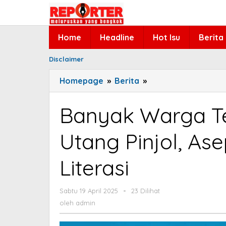
Lewati
ke
konten
Home
Headline
Hot Isu
Berita
Disclaimer
Homepage
»
Berita
»
Banyak
Warga
Terjebak
Banyak Warga Te
Lingkaran
Utang
Utang Pinjol, As
Pinjol,
Asep
Literasi
Dahlan:
Minimnya
Literasi
Sabtu 19 April 2025
oleh
-
23 Dilihat
admin
oleh
admin