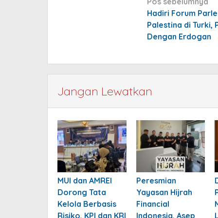
Navigasi
Pos sebelumnya
pos
Hadiri Forum Parl
Palestina di Turki,
Dengan Erdogan
Jangan Lewatkan
MUI dan AMREI
Peresmian
Dorong Tata
Yayasan Hijrah
Kelola Berbasis
Financial
Risiko, KPI dan KRI
Indonesia, Asep