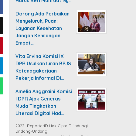
Harus Beri Manfaat Ny…
Dorong Ada Perbaikan
Menyeluruh, Puan:
Layanan Kesehatan
Jangan Kehilangan
Empat…
Vita Ervina Komisi IX
DPR Usulkan Iuran BPJS
Ketenagakerjaan
Pekerja Informal Di…
Amelia Anggraini Komisi
I DPR Ajak Generasi
Muda Tingkatkan
Literasi Digital Had…
2022- ReporterID Hak Cipta Dilindungi
Undang-Undang