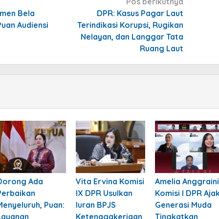
Pos berikutnya
emen Bela
DPR: Kasus Pagar Laut
 Puan Audiensi
Terindikasi Korupsi, Rugikan
Nelayan, dan Langgar Tata
Ruang Laut
Dorong Ada
Vita Ervina Komisi
Amelia Anggraini
Perbaikan
IX DPR Usulkan
Komisi I DPR Aja
Menyeluruh, Puan:
Iuran BPJS
Generasi Muda
Layanan
Ketenagakerjaan
Tingkatkan