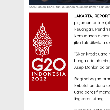
Asep Dahlan, Konsultan keuangan sekaligus pendiri Dahlan C
JAKARTA, REPORT
pinjaman online (p
keuangan. Pendiri
kemudahan akses p
jika tak dikelola d
“Skor kredit yang 
bunga adalah mimp
Asep Dahlan dalam
Bagi sebagian oran
kebutuhan dana ce
yang agresif memb
lingkaran utang.