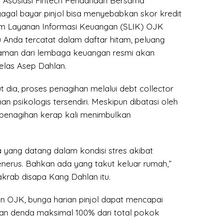
i Asosiasi Fintech Pendanaan Bersama
gagal bayar pinjol bisa menyebabkan skor kredit
em Layanan Informasi Keuangan (SLIK) OJK
 Anda tercatat dalam daftar hitam, peluang
aman dari lembaga keuangan resmi akan
jelas Asep Dahlan.
ut dia, proses penagihan melalui debt collector
an psikologis tersendiri. Meskipun dibatasi oleh
k penagihan kerap kali menimbulkan
 yang datang dalam kondisi stres akibat
enerus. Bahkan ada yang takut keluar rumah,”
krab disapa Kang Dahlan itu.
n OJK, bunga harian pinjol dapat mencapai
gan denda maksimal 100% dari total pokok