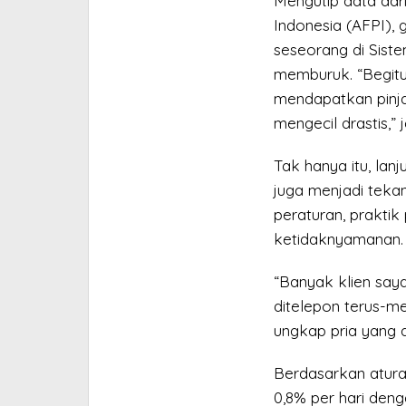
Mengutip data dar
Indonesia (AFPI), 
seseorang di Sist
memburuk. “Begitu
mendapatkan pinj
mengecil drastis,” 
Tak hanya itu, lanj
juga menjadi tekan
peraturan, prakti
ketidaknyamanan.
“Banyak klien saya
ditelepon terus-m
ungkap pria yang a
Berdasarkan atura
0,8% per hari den