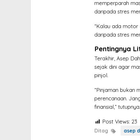
memperparah masal
daripada stres me
“Kalau ada motor n
daripada stres men
Pentingnya Li
Terakhir, Asep Da
sejak dini agar ma
pinjol.
“Pinjaman bukan m
perencanaan. Jang
finansial,” tutupnya.
Post Views:
23
Ditag
asep d