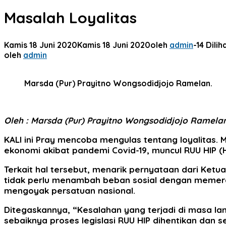
Masalah Loyalitas
Kamis 18 Juni 2020
Kamis 18 Juni 2020
oleh
admin
-
14 Dilih
oleh
admin
Marsda (Pur) Prayitno Wongsodidjojo Ramelan.
Oleh : Marsda (Pur) Prayitno Wongsodidjojo Ramela
KALI
ini Pray mencoba mengulas tentang loyalitas.
ekonomi akibat pandemi Covid-19, muncul RUU HIP (
Terkait hal tersebut, menarik pernyataan dari Ket
tidak perlu menambah beban sosial dengan memercik
mengoyak persatuan nasional.
Ditegaskannya, “Kesalahan yang terjadi di masa lam
sebaiknya proses legislasi RUU HIP dihentikan da