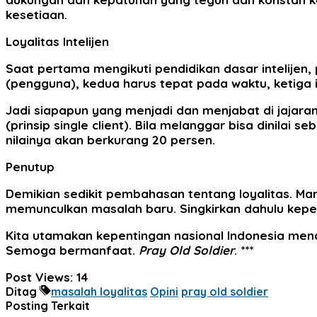
kesetiaan.
Loyalitas Intelijen
Saat pertama mengikuti pendidikan dasar intelijen, 
(pengguna), kedua harus tepat pada waktu, ketiga in
Jadi siapapun yang menjadi dan menjabat di jajaran
(prinsip single client). Bila melanggar bisa dinilai 
nilainya akan berkurang 20 persen.
Penutup
Demikian sedikit pembahasan tentang loyalitas. Mar
memunculkan masalah baru. Singkirkan dahulu kepent
Kita utamakan kepentingan nasional Indonesia me
Semoga bermanfaat.
Pray Old Soldier
. ***
Post Views:
14
Ditag
masalah loyalitas
Opini
pray old soldier
Posting Terkait