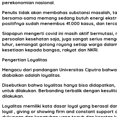
perekonomian nasional.
Penulis tidak akan membahas substansi masalah, tap
bersama-sama memang sedang butuh energi ekstra,
positifnya sudah menembus 41.000 kasus, dan terca
Siapapun mengerti covid ini masih aktif bermutasi
persoalan kesehatan saja, juga sangat serius meng
luhur, semangat gotong royong setiap warga dalam
kesetiaan kepada bangsa, rakyat dan NKRI.
Pengertian Loyalitas
Mengacu dari pandangan Universitas Ciputra bahwa 
diabaikan adalah loyalitas.
Disebutkan bahwa loyalitas hanya bisa didapatkan,
untuk dilakukan. Berbanding terbalik dengan kesul
dilakukan.
Loyalitas memiliki kata dasar loyal yang berasal dar
loyal , giving or showing firm and constant support 
dukungan dan kepatuhan yang teguh dan konstan ke