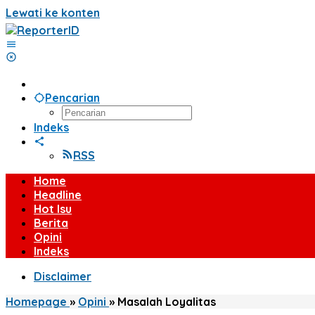
Lewati ke konten
Pencarian
Indeks
RSS
Home
Headline
Hot Isu
Berita
Opini
Indeks
Disclaimer
Homepage
»
Opini
»
Masalah Loyalitas