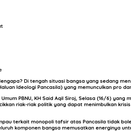
at
n
 Mengapa? Di tengah situasi bangsa yang sedang men
Haluan Ideologi Pancasila) yang memunculkan pro dan
ua Umum PBNU, KH Said Aqil Siroj, Selasa (16/6) yan
kan riak-riak politik yang dapat menimbulkan krisi
pau terkait monopoli tafsir atas Pancasila tidak bol
n seluruh komponen bangsa memusatkan energinya unt