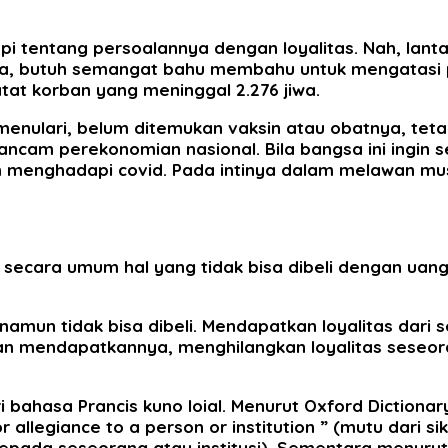
i tentang persoalannya dengan loyalitas. Nah, lantas
 butuh semangat bahu membahu untuk mengatasi pen
tat korban yang meninggal 2.276 jiwa.
, menulari, belum ditemukan vaksin atau obatnya, t
ancam perekonomian nasional. Bila bangsa ini ingin 
 menghadapi covid. Pada intinya dalam melawan mus
secara umum hal yang tidak bisa dibeli dengan uang 
 namun tidak bisa dibeli. Mendapatkan loyalitas dar
itan mendapatkannya, menghilangkan loyalitas seseor
i bahasa Prancis kuno loial. Menurut Oxford Dictionary
or allegiance to a person or institution ” (mutu dari 
pada seseorang atau institusi). Sementara menurut 