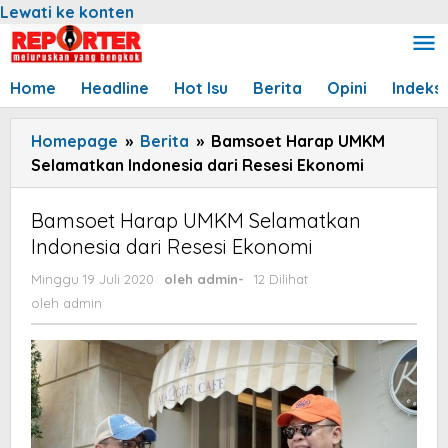
Lewati ke konten
Home
Headline
Hot Isu
Berita
Opini
Indeks
Homepage
»
Berita
»
Bamsoet Harap UMKM
Selamatkan Indonesia dari Resesi Ekonomi
Bamsoet Harap UMKM Selamatkan
Indonesia dari Resesi Ekonomi
Minggu 19 Juli 2020
oleh
admin
-
12 Dilihat
oleh
admin