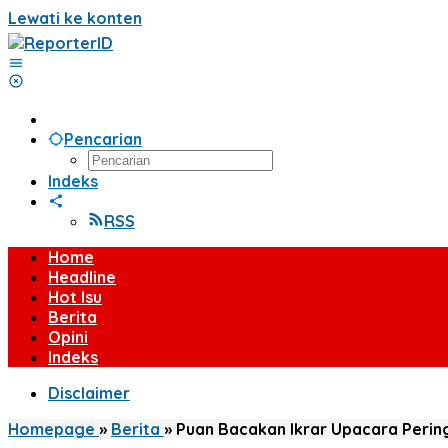
Lewati ke konten
Pencarian
Indeks
RSS
Home
Headline
Hot Isu
Berita
Opini
Indeks
Disclaimer
Homepage
»
Berita
»
Puan Bacakan Ikrar Upacara Pering