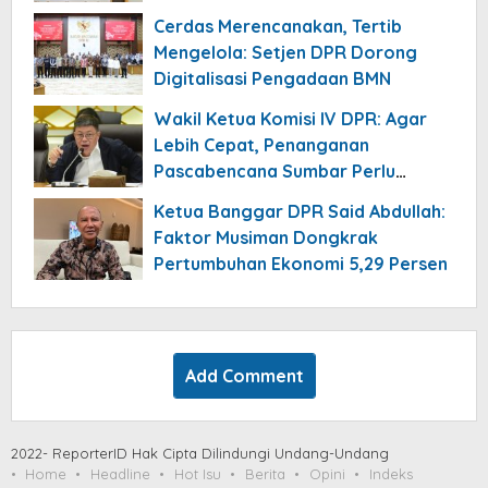
Cerdas Merencanakan, Tertib
Mengelola: Setjen DPR Dorong
Digitalisasi Pengadaan BMN
Wakil Ketua Komisi IV DPR: Agar
Lebih Cepat, Penanganan
Pascabencana Sumbar Perlu
Dikomandoi Pejabat Daerah
Ketua Banggar DPR Said Abdullah:
Faktor Musiman Dongkrak
Pertumbuhan Ekonomi 5,29 Persen
Add Comment
2022- ReporterID Hak Cipta Dilindungi Undang-Undang
Home
Headline
Hot Isu
Berita
Opini
Indeks