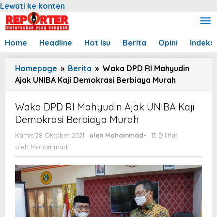
Lewati ke konten
Home
Headline
Hot Isu
Berita
Opini
Indeks
Homepage
»
Berita
»
Waka DPD RI Mahyudin
Ajak UNIBA Kaji Demokrasi Berbiaya Murah
Waka DPD RI Mahyudin Ajak UNIBA Kaji
Demokrasi Berbiaya Murah
Kamis 28 Oktober 2021
oleh
Mohammad
-
13 Dilihat
oleh
Mohammad