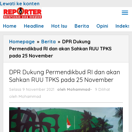
Lewati ke konten
Home
Headline
Hot Isu
Berita
Opini
Indeks
Homepage
»
Berita
»
DPR Dukung
Permendikbud RI dan akan Sahkan RUU TPKS
pada 25 November
DPR Dukung Permendikbud RI dan akan
Sahkan RUU TPKS pada 25 November
Selasa 9 November 2021
oleh
Mohammad
-
9 Dilihat
oleh
Mohammad