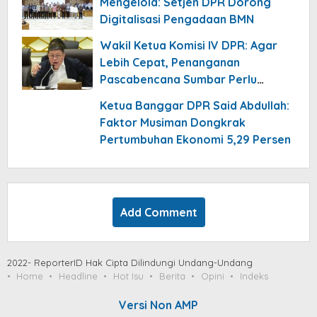
Mengelola: Setjen DPR Dorong
Digitalisasi Pengadaan BMN
Wakil Ketua Komisi IV DPR: Agar
Lebih Cepat, Penanganan
Pascabencana Sumbar Perlu
Dikomandoi Pejabat Daerah
Ketua Banggar DPR Said Abdullah:
Faktor Musiman Dongkrak
Pertumbuhan Ekonomi 5,29 Persen
Add Comment
2022- ReporterID Hak Cipta Dilindungi Undang-Undang
Home
Headline
Hot Isu
Berita
Opini
Indeks
Versi Non AMP