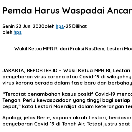
Pemda Harus Waspadai Ancam
Senin 22 Juni 2020
oleh
hps
-
23 Dilihat
oleh
hps
Wakil Ketua MPR RI dari Fraksi NasDem, Lestari Moe
JAKARTA, REPORTER.ID
– Wakil Ketua MPR RI, Lesta
penyebaran virus corona atau Covid-19 di wilayah
virus korona berada dalam fase baru dan berbahay
“Tercatat penambahan kasus positif Covid-19 mencap
Tengah. Perlu kewaspadaan yang tinggi bagi seti
cepat,” kata Lestari Moerdijat dalam keterangan ter
Apalagi, jelas Rerie, sapaan akrab Lestari, berdas
penyebaran Covid-19 di Tanah Air. Tetapi justru saa