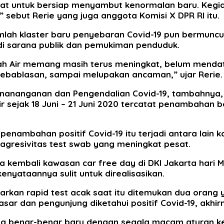
t untuk bersiap menyambut kenormalan baru. Kegiatan
 sebut Rerie yang juga anggota Komisi X DPR RI itu.
mlah klaster baru penyebaran Covid-19 pun bermuncul
di sarana publik dan pemukiman penduduk.
ah Air memang masih terus meningkat, belum mendat
ebablasan, sampai melupakan ancaman,” ujar Rerie.
ananganan dan Pengendalian Covid-19, tambahnya, s
ir sejak 18 Juni – 21 Juni 2020 tercatat penambahan be
penambahan positif Covid-19 itu terjadi antara lain
agresivitas test swab yang meningkat pesat.
a kembali kawasan car free day di DKI Jakarta hari M
enyataannya sulit untuk direalisasikan.
kan rapid test acak saat itu ditemukan dua orang ya
asar dan pengunjung diketahui positif Covid-19, akhi
yang benar-benar baru dengan segala macam aturan k