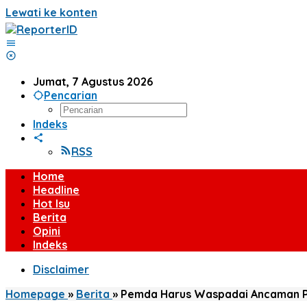
Lewati ke konten
Jumat, 7 Agustus 2026
Pencarian
Indeks
RSS
Home
Headline
Hot Isu
Berita
Opini
Indeks
Disclaimer
Homepage
»
Berita
»
Pemda Harus Waspadai Ancaman P