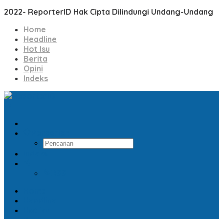
2022- ReporterID Hak Cipta Dilindungi Undang-Undang
Home
Headline
Hot Isu
Berita
Opini
Indeks
Pencarian
Indeks
RSS
Home
Headline
Hot Isu