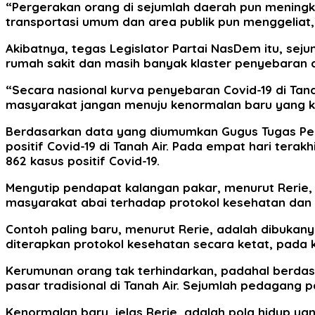
“Pergerakan orang di sejumlah daerah pun meningka
transportasi umum dan area publik pun menggeliat,”
Akibatnya, tegas Legislator Partai NasDem itu, seju
rumah sakit dan masih banyak klaster penyebaran 
“Secara nasional kurva penyebaran Covid-19 di Tan
masyarakat jangan menuju kenormalan baru yang k
Berdasarkan data yang diumumkan Gugus Tugas Pen
positif Covid-19 di Tanah Air. Pada empat hari terakh
862 kasus positif Covid-19.
Mengutip pendapat kalangan pakar, menurut Rerie, 
masyarakat abai terhadap protokol kesehatan dan 
Contoh paling baru, menurut Rerie, adalah dibukany
diterapkan protokol kesehatan secara ketat, pada k
Kerumunan orang tak terhindarkan, padahal berdasar
pasar tradisional di Tanah Air. Sejumlah pedagang p
Kenormalan baru, jelas Rerie, adalah pola hidup 