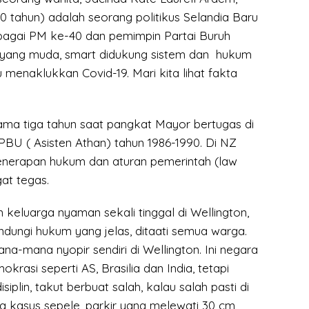
(40 tahun) adalah seorang politikus Selandia Baru
agai PM ke-40 dan pemimpin Partai Buruh
n yang muda, smart didukung sistem dan hukum
menaklukkan Covid-19. Mari kita lihat fakta
lama tiga tahun saat pangkat Mayor bertugas di
PBU ( Asisten Athan) tahun 1986-1990. Di NZ
penerapan hukum dan aturan pemerintah (law
at tegas.
n keluarga nyaman sekali tinggal di Wellington,
ndungi hukum yang jelas, ditaati semua warga.
ana-mana nyopir sendiri di Wellington. Ini negara
rasi seperti AS, Brasilia dan India, tetapi
plin, takut berbuat salah, kalau salah pasti di
a kasus sepele, parkir yang melewati 30 cm