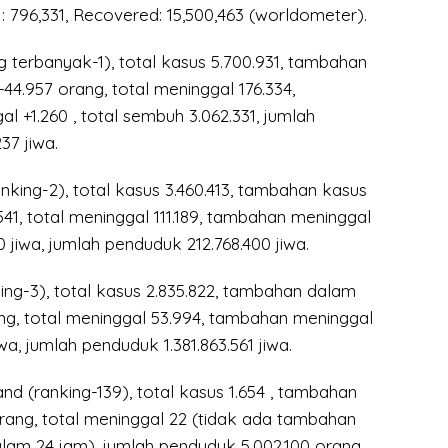
 : 796,331, Recovered: 15,500,463 (worldometer).
 terbanyak-1), total kasus 5.700.931, tambahan
44.957 orang, total meninggal 176.334,
 +1.260 , total sembuh 3.062.331, jumlah
37 jiwa.
anking-2), total kasus 3.460.413, tambahan kasus
41, total meninggal 111.189, tambahan meninggal
0 jiwa, jumlah penduduk 212.768.400 jiwa.
ing-3), total kasus 2.835.822, tambahan dalam
ng, total meninggal 53.994, tambahan meninggal
a, jumlah penduduk 1.381.863.561 jiwa.
 (ranking-139), total kasus 1.654 , tambahan
rang, total meninggal 22 (tidak ada tambahan
lam 24 jam), jumlah penduduk 5.002.100 orang.