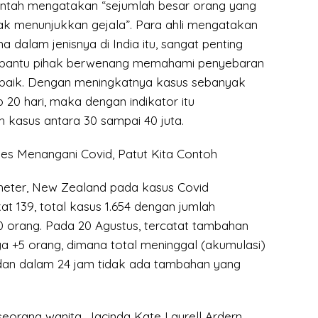
intah mengatakan “sejumlah besar orang yang
idak menunjukkan gejala”. Para ahli mengatakan
a dalam jenisnya di India itu, sangat penting
bantu pihak berwenang memahami penyebaran
h baik. Dengan meningkatnya kasus sebanyak
ap 20 hari, maka dengan indikator itu
h kasus antara 30 sampai 40 juta.
s Menangani Covid, Patut Kita Contoh
meter, New Zealand pada kasus Covid
t 139, total kasus 1.654 dengan jumlah
0 orang. Pada 20 Agustus, tercatat tambahan
a +5 orang, dimana total meninggal (akumulasi)
dan dalam 24 jam tidak ada tambahan yang
orang wanita, Jacinda Kate Laurell Ardern,