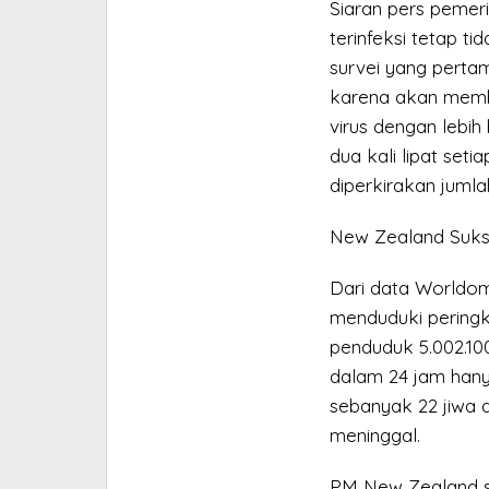
Siaran pers pemer
terinfeksi tetap t
survei yang pertam
karena akan mem
virus dengan lebi
dua kali lipat seti
diperkirakan jumla
New Zealand Sukse
Dari data Worldo
menduduki peringka
penduduk 5.002.10
dalam 24 jam hany
sebanyak 22 jiwa 
meninggal.
PM New Zealand se