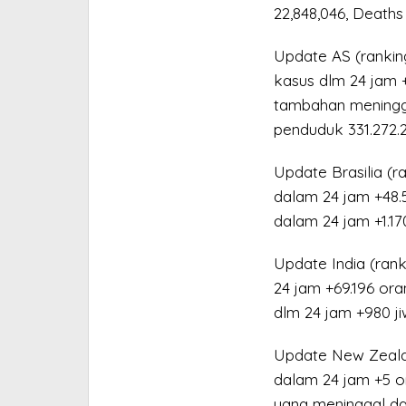
22,848,046, Deaths
Update AS (ranking
kasus dlm 24 jam +
tambahan meninggal
penduduk 331.272.2
Update Brasilia (r
dalam 24 jam +48.5
dalam 24 jam +1.17
Update India (rank
24 jam +69.196 ora
dlm 24 jam +980 jiw
Update New Zealand
dalam 24 jam +5 o
yang meninggal da