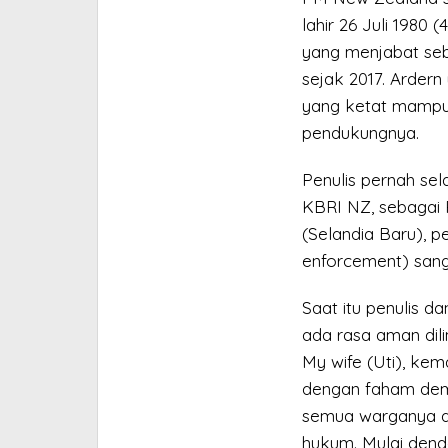
lahir 26 Juli 1980 
yang menjabat seb
sejak 2017. Arder
yang ketat mampu 
pendukungnya.
Penulis pernah se
KBRI NZ, sebagai 
(Selandia Baru), 
enforcement) sang
Saat itu penulis da
ada rasa aman dili
My wife (Uti), kem
dengan faham demok
semua warganya disi
hukum. Mulai dend