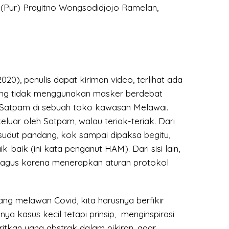
 (Pur) Prayitno Wongsodidjojo Ramelan,
020), penulis dapat kiriman video, terlihat ada
ang tidak menggunakan masker berdebat
Satpam di sebuah toko kawasan Melawai.
eluar oleh Satpam, walau teriak-teriak. Dari
sudut pandang, kok sampai dipaksa begitu,
k-baik (ini kata penganut HAM). Dari sisi lain,
i bagus karena menerapkan aturan protokol
ng melawan Covid, kita harusnya berfikir
hanya kasus kecil tetapi prinsip, menginspirasi
itkan yang abstrak dalam pikiran, agar