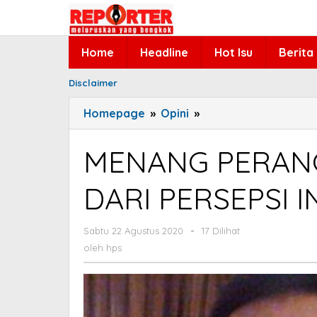
Lewati
ke
konten
Home
Headline
Hot Isu
Berita
Disclaimer
Homepage
»
Opini
»
MENANG
PERANG
MELAWAN
MENANG PERAN
COVID
DARI
DARI PERSEPSI I
PERSEPSI
INTELIJEN
Sabtu 22 Agustus 2020
oleh
-
17 Dilihat
hps
oleh
hps