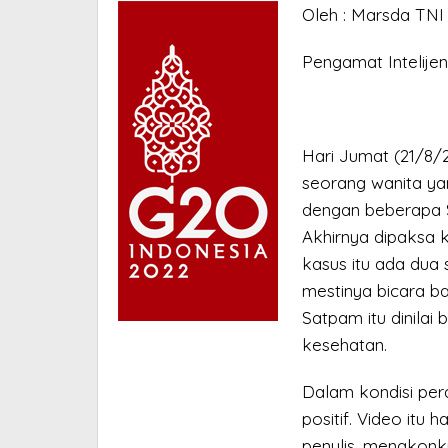
Oleh : Marsda TNI
Pengamat Intelijen
Hari Jumat (21/8/2
seorang wanita y
dengan beberapa 
Akhirnya dipaksa k
kasus itu ada dua 
mestinya bicara bai
Satpam itu dinila
kesehatan.
Dalam kondisi pera
positif. Video itu 
penulis, mengkonkr