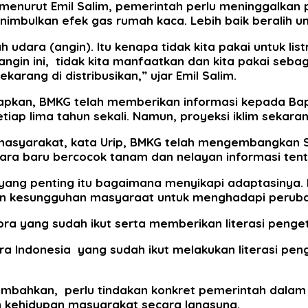
enurut Emil Salim, pemerintah perlu meninggalkan
enimbulkan efek gas rumah kaca. Lebih baik beralih 
 udara (angin). Itu kenapa tidak kita pakai untuk list
 angin ini, tidak kita manfaatkan dan kita pakai sebag
karang di distribusikan,” ujar Emil Salim.
kapkan, BMKG telah memberikan informasi kepada B
etiap lima tahun sekali. Namun, proyeksi iklim seka
 masyarakat, kata Urip, BMKG telah mengembangkan Se
ara baru bercocok tanam dan nelayan informasi ten
, yang penting itu bagaimana menyikapi adaptasinya.
n kesungguhan masyaraat untuk menghadapi perubah
ra yang sudah ikut serta memberikan literasi penge
lora Indonesia yang sudah ikut melakukan literasi p
nambahkan, perlu tindakan konkret pemerintah dalam
n kehidupan masyarakat secara langsung.