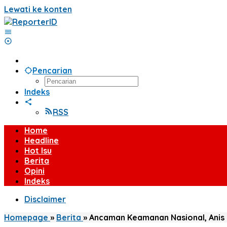
Lewati ke konten
Pencarian
Indeks
RSS
Home
Headline
Hot Isu
Berita
Opini
Indeks
Disclaimer
Homepage
»
Berita
»
Ancaman Keamanan Nasional, Anis 