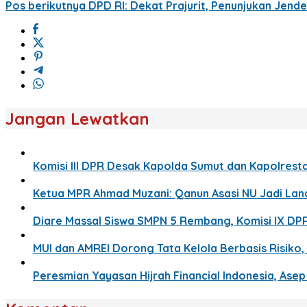
Pos berikutnya
DPD RI: Dekat Prajurit, Penunjukan Jend
Jangan Lewatkan
Komisi III DPR Desak Kapolda Sumut dan Kapolresta
Ketua MPR Ahmad Muzani: Qanun Asasi NU Jadi La
Diare Massal Siswa SMPN 5 Rembang, Komisi IX DP
MUI dan AMREI Dorong Tata Kelola Berbasis Risiko, 
Peresmian Yayasan Hijrah Financial Indonesia, Ase