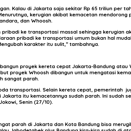
an. Kalau di Jakarta saja sekitar Rp 65 triliun per t
kowi. Menurutnya, kerugian akibat kemacetan mendor
 Bandara, dan Whoosh.
pribadi ke transportasi massal sehingga kerugian ak
raan pribadi ke transportasi umum bukan hal mudah
ngubah karakter itu sulit,” tambahnya.
mbangun proyek kereta cepat Jakarta-Bandung atau 
ut proyek Whoosh dibangun untuk mengatasi kemace
h sangat parah.
 transportasi. Selain kereta cepat, pemerintah jug
 Di Jakarta itu kemacetannya sudah parah. Ini sudah se
okowi, Senin (27/10).
gat parah di Jakarta dan Kota Bandung bisa merugika
. Kalau Jabodetabek plus Bandung kira-kira sudah di at