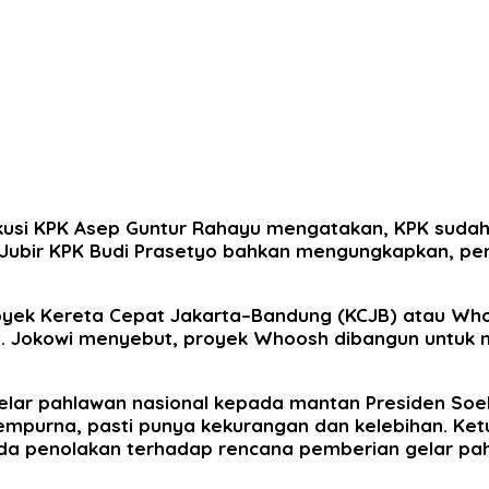
ksekusi KPK Asep Guntur Rahayu mengatakan, KPK suda
 Jubir KPK Budi Prasetyo bahkan mengungkapkan, pe
yek Kereta Cepat Jakarta–Bandung (KCJB) atau Whoos
at. Jokowi menyebut, proyek Whoosh dibangun untuk
lar pahlawan nasional kepada mantan Presiden Soe
empurna, pasti punya kekurangan dan kelebihan. Ke
a penolakan terhadap rencana pemberian gelar pahl