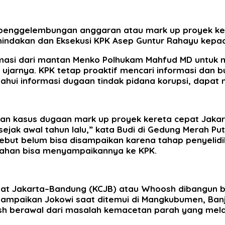
n penggelembungan anggaran atau mark up proyek ke
enindakan dan Eksekusi KPK Asep Guntur Rahayu kepad
masi dari mantan Menko Polhukam Mahfud MD untuk m
jarnya. KPK tetap proaktif mencari informasi dan bu
i informasi dugaan tindak pidana korupsi, dapat 
kan kasus dugaan mark up proyek kereta cepat Jakar
 sejak awal tahun lalu,” kata Budi di Gedung Merah Pu
sebut belum bisa disampaikan karena tahap penyelidi
bahan bisa menyampaikannya ke KPK.
at Jakarta–Bandung (KCJB) atau Whoosh dibangun buk
isampaikan Jokowi saat ditemui di Mangkubumen, Banja
h berawal dari masalah kemacetan parah yang mel