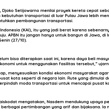
, Djoko Setijowarno menilai proyek kereta cepat seb
n kebutuhan transportasi di luar Pulau Jawa lebih me
butuhkan pembangunan transportasi.
Indonesia (KAI), itu yang jadi berat karena sebena
tuju. APBN itu jangan hanya untuk bangun di Jawa, di
Senin (27/10).
 belum bisa diterapkan saat ini, karena daya beli m
onomi untuk menggunakan fasilitas tersebut,” ujarn
ahap, menyesuaikan kondisi ekonomi masyarakat agar
 kota seperti di negara lain. Rute yang dimulai dari
rpindah moda transportasi untuk mencapai pusat ko
ilu Laiskodat mengatakan, Nasdem mendukung upaya 
berbagai pertimbangan yang arif dan bijaksana. Ia