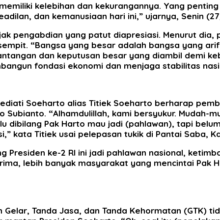
emiliki kelebihan dan kekurangannya. Yang penting
adilan, dan kemanusiaan hari ini,” ujarnya, Senin (27
jak pengabdian yang patut diapresiasi. Menurut dia, 
g sempit. “Bangsa yang besar adalah bangsa yang ari
antangan dan keputusan besar yang diambil demi keb
bangun fondasi ekonomi dan menjaga stabilitas nasio
Hediati Soeharto alias Titiek Soeharto berharap pem
o Subianto. “Alhamdulillah, kami bersyukur. Mudah-
alu dibilang Pak Harto mau jadi (pahlawan), tapi bel
 kata Titiek usai pelepasan tukik di Pantai Saba, Kab
Presiden ke-2 RI ini jadi pahlawan nasional, ketimb
ma, lebih banyak masyarakat yang mencintai Pak Har
n Gelar, Tanda Jasa, dan Tanda Kehormatan (GTK) t