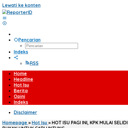
Lewati ke konten
Pencarian
Indeks
RSS
Home
Headline
Hot Isu
Berita
Opini
Indeks
Disclaimer
Homepage
»
Hot Isu
»
HOT ISU PAGI INI, KPK MULAI S