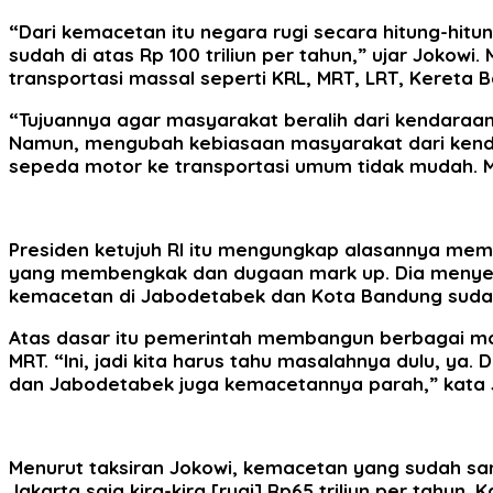
“Dari kemacetan itu negara rugi secara hitung-hitung
sudah di atas Rp 100 triliun per tahun,” ujar Jo
transportasi massal seperti KRL, MRT, LRT, Kereta
“Tujuannya agar masyarakat beralih dari kendaraan 
Namun, mengubah kebiasaan masyarakat dari kenda
sepeda motor ke transportasi umum tidak mudah. Me
Presiden ketujuh RI itu mengungkap alasannya me
yang membengkak dan dugaan mark up. Dia menyeb
kemacetan di Jabodetabek dan Kota Bandung suda
Atas dasar itu pemerintah membangun berbagai moda
MRT. “Ini, jadi kita harus tahu masalahnya dulu, ya.
dan Jabodetabek juga kemacetannya parah,” kata J
Menurut taksiran Jokowi, kemacetan yang sudah san
Jakarta saja kira-kira [rugi] Rp65 triliun per tahun